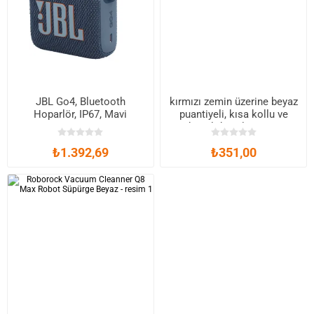
JBL Go4, Bluetooth
kırmızı zemin üzerine beyaz
Hoparlör, IP67, Mavi
puantiyeli, kısa kollu ve
dantel detaylı pijama
₺1.392,69
₺351,00