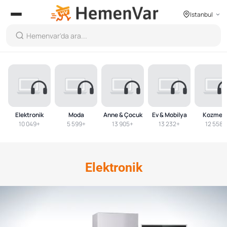
Istanbul
Hemenvar
Elektronik
Moda
Anne & Çocuk
Ev & Mobilya
Kozmeti
10 049+
5 599+
13 905+
13 232+
12 558+
Elektronik