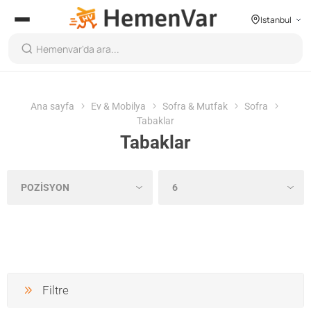
Istanbul
Ana sayfa
Ev & Mobilya
Sofra & Mutfak
Sofra
Tabaklar
Tabaklar
Filtre