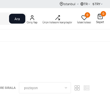
TR
₺
TRY
Istanbul
0
0
Ara
Sepet
Giriş Yap
Ürün listesini karşılaştır
İstek listesi
RE SIRALA