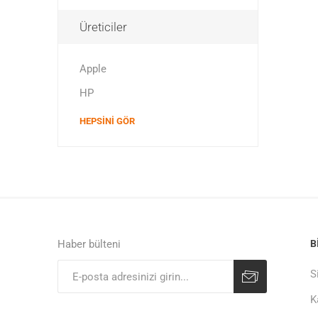
Üreticiler
Apple
HP
HEPSINI GÖR
Haber bülteni
B
S
K