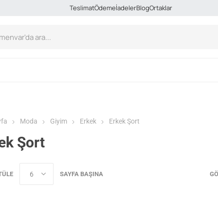
Teslimat
Ödeme
İadeler
Blog
Ortaklar
yfa
Moda
Giyim
Erkek
Erkek Şort
ek Şort
TÜLE
SAYFA BAŞINA
GÖ