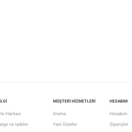
ILGI
MÜŞTERI HIZMETLERI
HESABIM
ite Haritası
Arama
Hesabım
argo ve iadeler
Yeni Ürünler
Siparişler