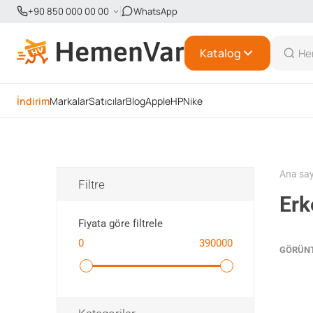
+90 850 000 00 00
WhatsApp
Katalog
İndirim
Markalar
Satıcılar
Blog
Apple
HP
Nike
Ana sa
Filtre
Erk
Fiyata göre filtrele
0
390000
GÖRÜN