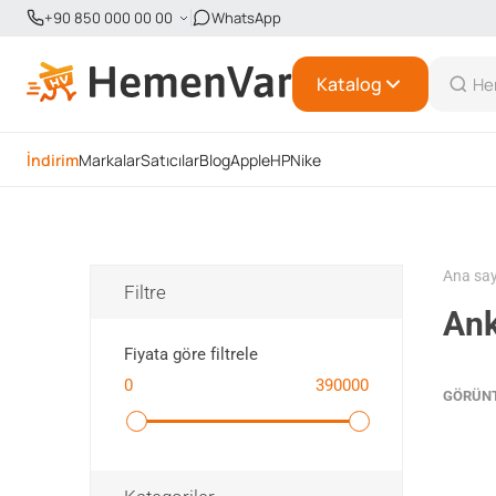
+90 850 000 00 00
WhatsApp
Katalog
İndirim
Markalar
Satıcılar
Blog
Apple
HP
Nike
Ana sa
Filtre
Ank
Fiyata göre filtrele
0
390000
GÖRÜN