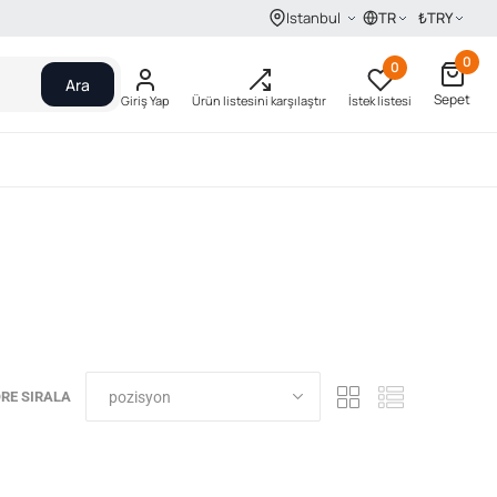
TR
₺
TRY
Istanbul
0
0
Ara
Sepet
Giriş Yap
Ürün listesini karşılaştır
İstek listesi
RE SIRALA