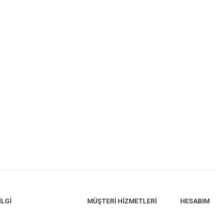
ILGI
MÜŞTERI HIZMETLERI
HESABIM