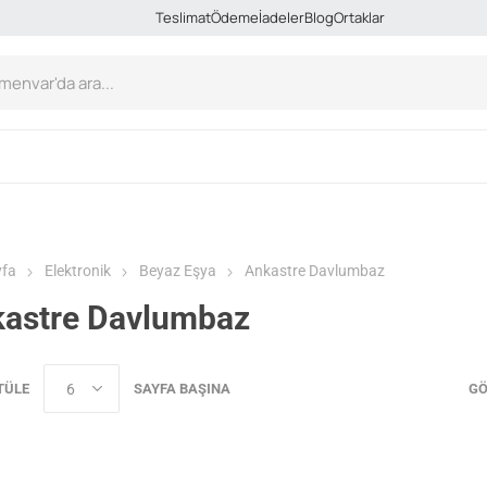
Teslimat
Ödeme
İadeler
Blog
Ortaklar
yfa
Elektronik
Beyaz Eşya
Ankastre Davlumbaz
astre Davlumbaz
TÜLE
SAYFA BAŞINA
GÖ