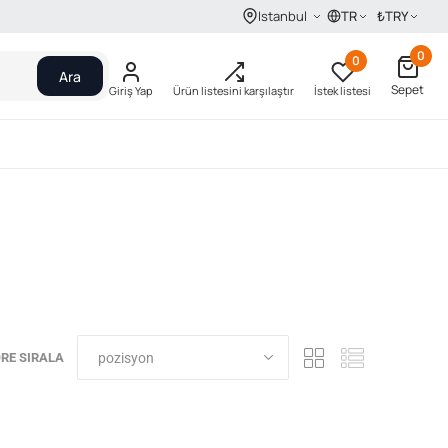
TR
₺
TRY
Istanbul
0
0
Ara
Sepet
Giriş Yap
Ürün listesini karşılaştır
İstek listesi
RE SIRALA