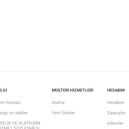
ILGI
MÜŞTERI HIZMETLERI
HESABIM
ite Haritası
Arama
Hesabım
argo ve iadeler
Yeni Ürünler
Siparişler
YELİK VE PLATFORM
Adresler
İZMET SÖZLEŞMESİ