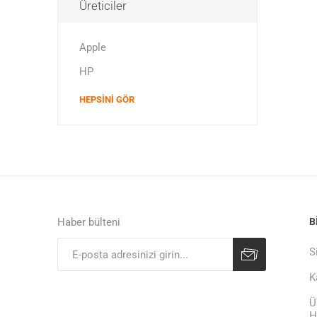
Üreticiler
Apple
HP
HEPSINI GÖR
Haber bülteni
B
S
K
Ü
H