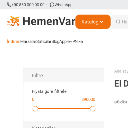
+90 850 000 00 00
WhatsApp
Katalog
İndirim
Markalar
Satıcılar
Blog
Apple
HP
Nike
Ana sa
Filtre
El 
Fiyata göre filtrele
0
390000
GÖRÜN