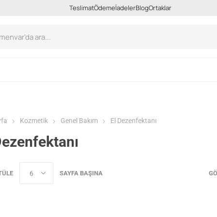
Teslimat
Ödeme
İadeler
Blog
Ortaklar
yfa
Kozmetik
Genel Bakım
El Dezenfektanı
Dezenfektanı
TÜLE
SAYFA BAŞINA
GÖ