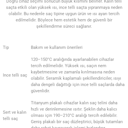
Doğru cihaz seçimi sonucun büyük kısmını belirler. Kalın telli
saçta etkili olan yüksek ısı, ince telli saçta yıpranmaya neden
olabilir. Bu nedenle saç tipine uygun ürün ve ısı ayarı tercih
edilmelidir. Böylece hem estetik hem de güvenli bir
şekillendirme süreci sağlanır.
Tip
Bakım ve kullanım önerileri
120–150°C aralığında ayarlanabilen cihazlar
tercih edilmelidir. Yüksek ısı, saçın nem
kaybetmesine ve zamanla kırılmasına neden
Ince telli saç
olabilir. Seramik kaplamalı şekillendiriciler, ısıyı
daha dengeli dağıttığı için ince telli saçlarda daha
güvenlidir.
Titanyum plakalı cihazlar kalın saç telini daha
hızlı ve derinlemesine ısıtır. Şeklin daha kalıcı
Sert ve kalın
olması için 190–210°C aralığı tercih edilebilir.
telli saç
Geniş plakalı bir saç düzleştirici, büyük tutamları
daha rahat kavrayarak işlemi hızlandırır.