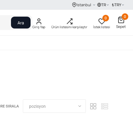
TR
₺
TRY
Istanbul
0
0
Ara
Sepet
Giriş Yap
Ürün listesini karşılaştır
İstek listesi
RE SIRALA