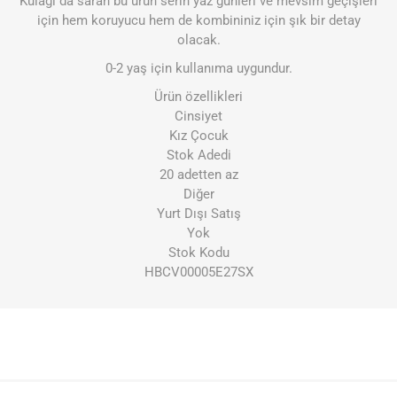
Kulağı da saran bu ürün serin yaz günleri ve mevsim geçişleri
için hem koruyucu hem de kombininiz için şık bir detay
olacak.
0-2 yaş için kullanıma uygundur.
Ürün özellikleri
Cinsiyet
Kız Çocuk
Stok Adedi
20 adetten az
Diğer
Yurt Dışı Satış
Yok
Stok Kodu
HBCV00005E27SX