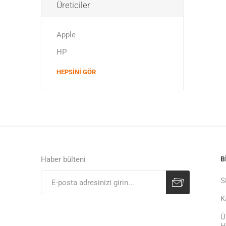
Üreticiler
Apple
HP
HEPSINI GÖR
Haber bülteni
B
S
K
Ü