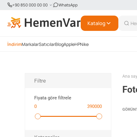
+90 850 000 00 00
WhatsApp
Katalog
İndirim
Markalar
Satıcılar
Blog
Apple
HP
Nike
Ana sa
Filtre
Fot
Fiyata göre filtrele
0
390000
GÖRÜN