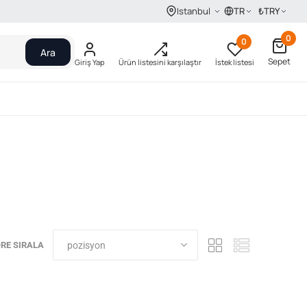
TR
₺
TRY
Istanbul
0
0
Ara
Sepet
Giriş Yap
Ürün listesini karşılaştır
İstek listesi
RE SIRALA