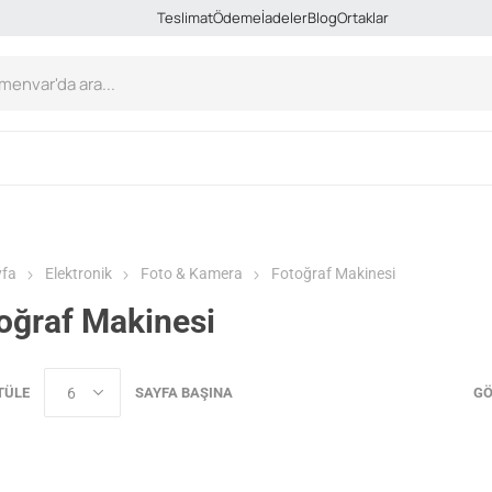
Teslimat
Ödeme
İadeler
Blog
Ortaklar
yfa
Elektronik
Foto & Kamera
Fotoğraf Makinesi
oğraf Makinesi
TÜLE
SAYFA BAŞINA
GÖ