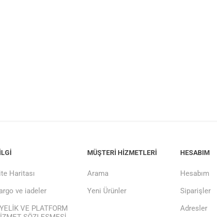
ILGI
MÜŞTERI HIZMETLERI
HESABIM
ite Haritası
Arama
Hesabım
argo ve iadeler
Yeni Ürünler
Siparişler
YELİK VE PLATFORM
Adresler