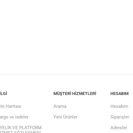
ILGI
MÜŞTERI HIZMETLERI
HESABIM
ite Haritası
Arama
Hesabım
argo ve iadeler
Yeni Ürünler
Siparişler
YELİK VE PLATFORM
Adresler