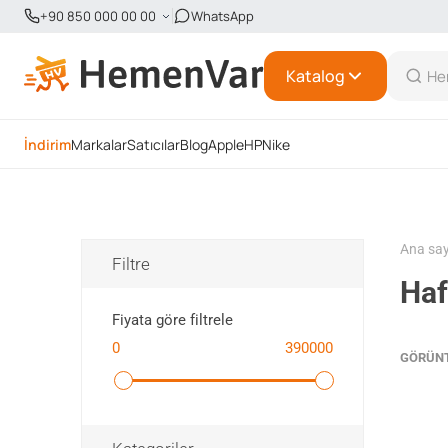
+90 850 000 00 00
WhatsApp
Katalog
İndirim
Markalar
Satıcılar
Blog
Apple
HP
Nike
Ana sa
Filtre
Haf
Fiyata göre filtrele
0
390000
GÖRÜN