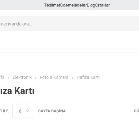
Teslimat
Ödeme
İadeler
Blog
Ortaklar
yfa
Elektronik
Foto & Kamera
Hafıza Kartı
ıza Kartı
TÜLE
SAYFA BAŞINA
GÖ