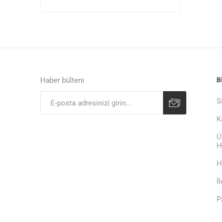
Haber bülteni
B
S
K
Ü
H
H
İ
P