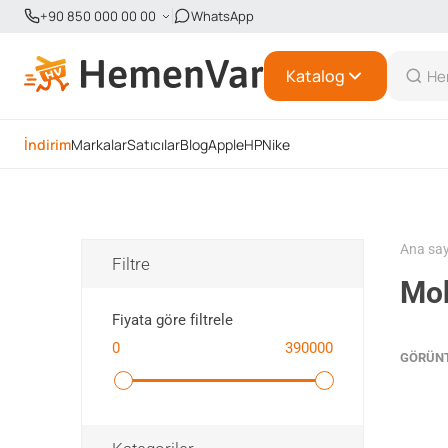
+90 850 000 00 00
WhatsApp
Katalog
İndirim
Markalar
Satıcılar
Blog
Apple
HP
Nike
Ana sa
Filtre
Mob
Fiyata göre filtrele
0
390000
GÖRÜN