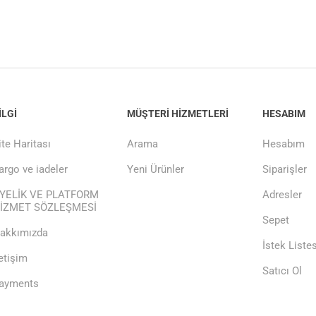
ILGI
MÜŞTERI HIZMETLERI
HESABIM
ite Haritası
Arama
Hesabım
argo ve iadeler
Yeni Ürünler
Siparişler
YELİK VE PLATFORM
Adresler
İZMET SÖZLEŞMESİ
Sepet
akkımızda
İstek Listes
letişim
Satıcı Ol
ayments