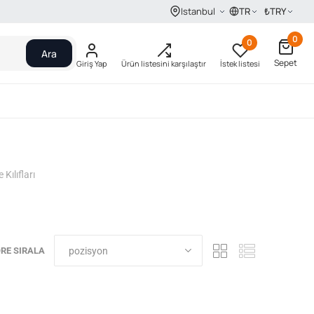
TR
₺
TRY
Istanbul
0
0
Ara
Sepet
Giriş Yap
Ürün listesini karşılaştır
İstek listesi
 Kılıfları
RE SIRALA