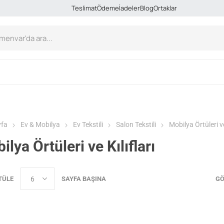
Teslimat
Ödeme
İadeler
Blog
Ortaklar
yfa
Ev & Mobilya
Ev Tekstili
Salon Tekstili
Mobilya Örtüleri ve
ilya Örtüleri ve Kılıfları
TÜLE
SAYFA BAŞINA
GÖ