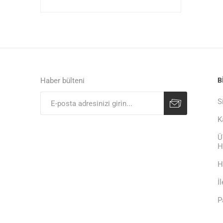
Haber bülteni
B
S
K
Ü
H
H
İ
P