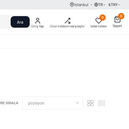
TR
₺
TRY
Istanbul
0
0
Ara
Sepet
Giriş Yap
Ürün listesini karşılaştır
İstek listesi
RE SIRALA