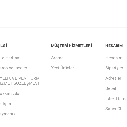
ILGI
MÜŞTERI HIZMETLERI
HESABIM
ite Haritası
Arama
Hesabım
argo ve iadeler
Yeni Ürünler
Siparişler
YELİK VE PLATFORM
Adresler
İZMET SÖZLEŞMESİ
Sepet
akkımızda
İstek Listes
letişim
Satıcı Ol
ayments