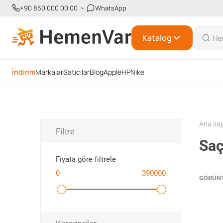
+90 850 000 00 00
WhatsApp
Katalog
İndirim
Markalar
Satıcılar
Blog
Apple
HP
Nike
Ana sa
Filtre
Saç
Fiyata göre filtrele
0
390000
GÖRÜN