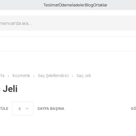
Teslimat
Ödeme
İadeler
Blog
Ortaklar
yfa
Kozmetik
Saç Şekillendirici
Saç Jeli
 Jeli
TÜLE
SAYFA BAŞINA
GÖ