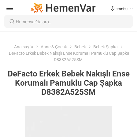
Istanbul
Ana sayfa
Anne & Çocuk
Bebek
Bebek Şapka
DeFacto Erkek Bebek Nakışlı Ense Korumalı Pamuklu Cap Şapka
D8382A525SM
DeFacto Erkek Bebek Nakışlı Ense
Korumalı Pamuklu Cap Şapka
D8382A525SM