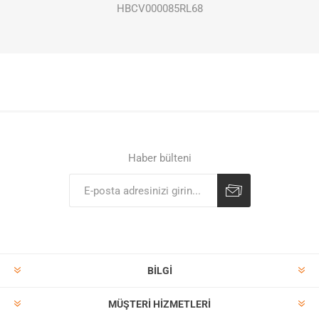
HBCV000085RL68
Haber bülteni
BILGI
MÜŞTERI HIZMETLERI