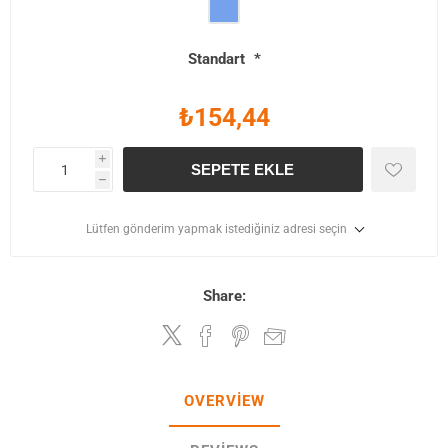
Standart
*
₺154,44
i
SEPETE EKLE
h
Lütfen gönderim yapmak istediğiniz adresi seçin
Share:
OVERVIEW