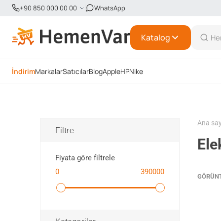
+90 850 000 00 00
WhatsApp
Katalog
İndirim
Markalar
Satıcılar
Blog
Apple
HP
Nike
Ana sa
Filtre
Еle
Fiyata göre filtrele
0
390000
GÖRÜN