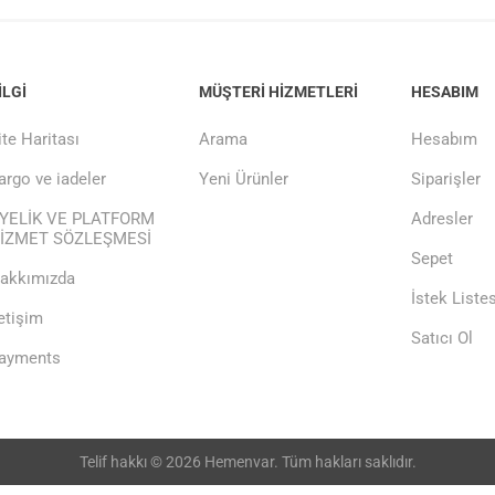
ILGI
MÜŞTERI HIZMETLERI
HESABIM
ite Haritası
Arama
Hesabım
argo ve iadeler
Yeni Ürünler
Siparişler
YELİK VE PLATFORM
Adresler
İZMET SÖZLEŞMESİ
Sepet
akkımızda
İstek Listes
letişim
Satıcı Ol
ayments
Telif hakkı © 2026 Hemenvar. Tüm hakları saklıdır.