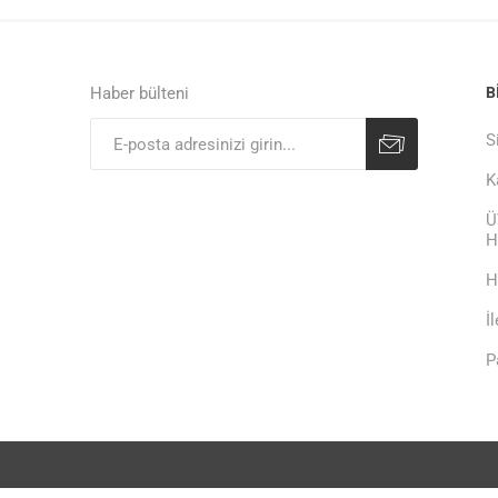
Haber bülteni
B
S
K
Ü
H
H
İ
P