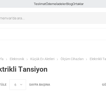
Teslimat
Ödeme
İadeler
Blog
Ortaklar
yfa
Elektronik
Küçük Ev Aletleri
Ölçüm Cihazları
Еlektrikli 
ktrikli Тansiyon
TÜLE
SAYFA BAŞINA
GÖ