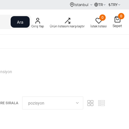
TR
₺
TRY
Istanbul
0
0
Ara
Sepet
Giriş Yap
Ürün listesini karşılaştır
İstek listesi
Тansiyon
RE SIRALA