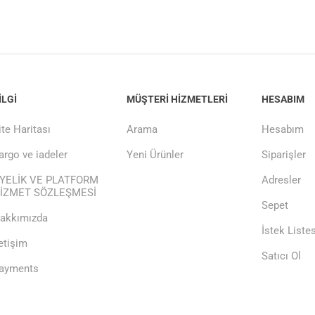
ILGI
MÜŞTERI HIZMETLERI
HESABIM
ite Haritası
Arama
Hesabım
argo ve iadeler
Yeni Ürünler
Siparişler
YELİK VE PLATFORM
Adresler
İZMET SÖZLEŞMESİ
Sepet
akkımızda
İstek Listes
letişim
Satıcı Ol
ayments