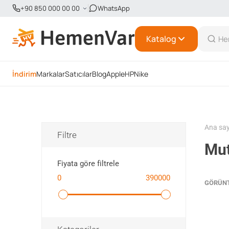
+90 850 000 00 00
WhatsApp
Katalog
İndirim
Markalar
Satıcılar
Blog
Apple
HP
Nike
Ana sa
Filtre
Mut
Fiyata göre filtrele
0
390000
GÖRÜN