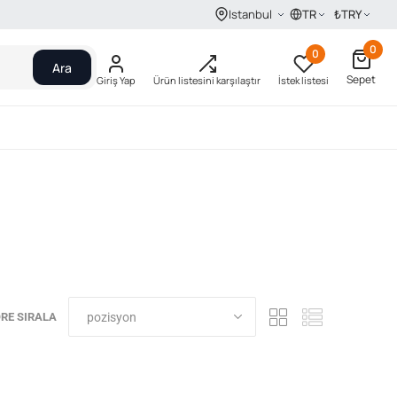
TR
₺
TRY
Istanbul
0
0
Ara
Sepet
Giriş Yap
Ürün listesini karşılaştır
İstek listesi
RE SIRALA