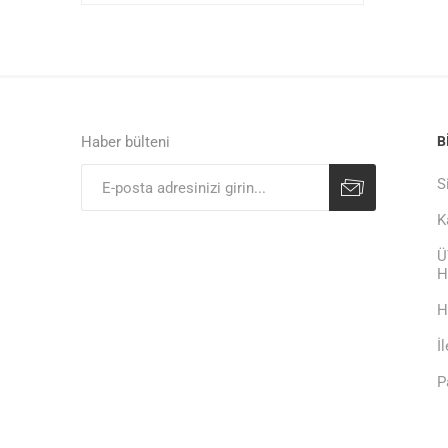
Haber bülteni
B
S
K
Ü
H
H
İ
P