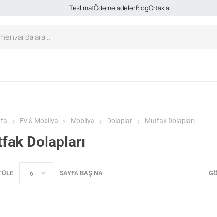
Teslimat
Ödeme
İadeler
Blog
Ortaklar
yfa
Ev & Mobilya
Mobilya
Dolaplar
Mutfak Dolapları
fak Dolapları
TÜLE
SAYFA BAŞINA
GÖ