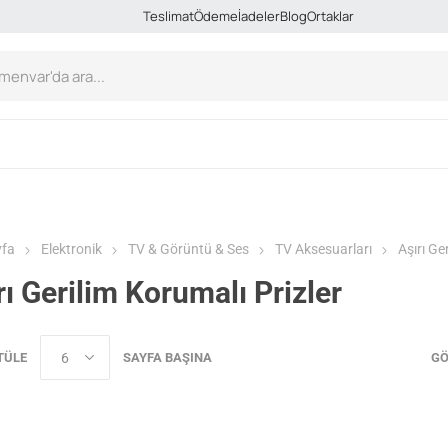
Teslimat
Ödeme
İadeler
Blog
Ortaklar
yfa
Elektronik
TV & Görüntü & Ses
TV Aksesuarları
Aşırı Ge
rı Gerilim Korumalı Prizler
TÜLE
SAYFA BAŞINA
GÖ