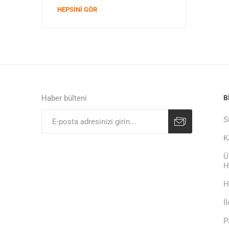
HEPSINI GÖR
Haber bülteni
B
S
K
Ü
H
H
İ
P