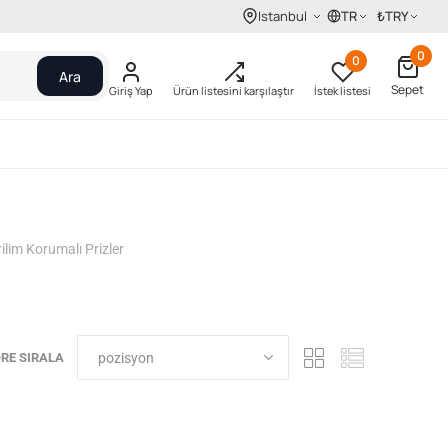
TR
₺
TRY
Istanbul
0
0
Ara
Sepet
Giriş Yap
Ürün listesini karşılaştır
İstek listesi
rilim Korumalı Prizler
RE SIRALA