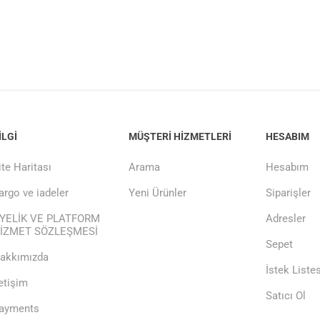
ILGI
MÜŞTERI HIZMETLERI
HESABIM
ite Haritası
Arama
Hesabım
argo ve iadeler
Yeni Ürünler
Siparişler
YELİK VE PLATFORM
Adresler
İZMET SÖZLEŞMESİ
Sepet
akkımızda
İstek Listes
letişim
Satıcı Ol
ayments