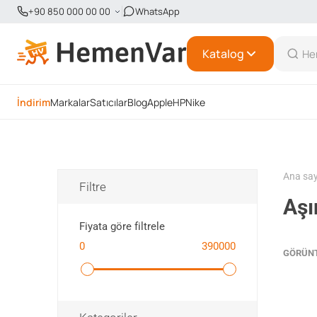
+90 850 000 00 00
WhatsApp
Katalog
İndirim
Markalar
Satıcılar
Blog
Apple
HP
Nike
Ana sa
Filtre
Aşı
Fiyata göre filtrele
0
390000
GÖRÜN