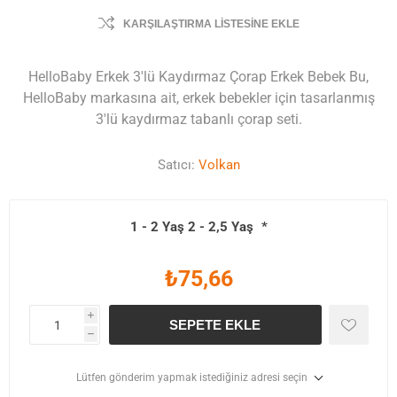
KARŞILAŞTIRMA LISTESINE EKLE
HelloBaby Erkek 3'lü Kaydırmaz Çorap Erkek Bebek Bu,
HelloBaby markasına ait, erkek bebekler için tasarlanmış
3'lü kaydırmaz tabanlı çorap seti.
Satıcı:
Volkan
1 - 2 Yaş 2 - 2,5 Yaş
*
₺75,66
i
SEPETE EKLE
h
Lütfen gönderim yapmak istediğiniz adresi seçin