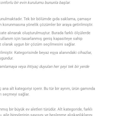
konforlu bir evin kurulumu bununla başlar.
 sunulmaktadır. Tek bir bölümde gıda saklama, çamaşır
korunmasına yönelik çözümler bir araya getirilmiştir.
kkate alınarak oluşturulmuştur. Burada farklı ölçülerde
kullanım için tasarlanmış geniş kapasiteye sahip
z olarak uygun bir çözüm seçilmesini sağlar.
ilmiştir. Kategorisinde beyaz eşya alanındaki cihazlar,
ygundur.
mamlamaya veya ihtiyaç duyulan her şeyi tek bir yerde
ana alt kategoriyi içerir. Bu tür bir ayrım, ürün gamında
rı seçmeyi sağlar.
ş bir büyük ev aletleri türüdür. Alt kategoride, farklı
aile bireylerinin sayısını ve beslenme alışkanlıklarını