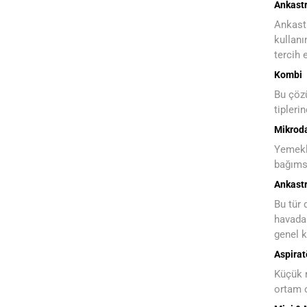
Ankastr
Ankastr
kullanı
tercih e
Kombi
Bu çözü
tipleri
Mikroda
Yemekle
bağımsı
Ankast
Bu tür 
havadak
genel k
Aspirat
Küçük m
ortam o