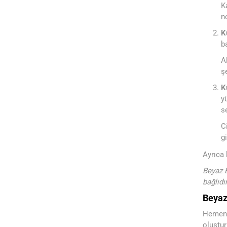
K
n
K
b
A
ş
K
y
s
C
g
Ayrıca 
Beyaz E
bağlıdır
Beyaz
HemenVa
oluştur