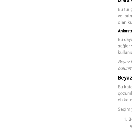
Mini & 
Bu tür 
ve ısıt
olan ku
Ankast
Bu daya
sağlar 
kullanı
Beyaz E
bulunm
Beyaz 
Bu kate
çözümle
dikkate
Seçim y
B
u