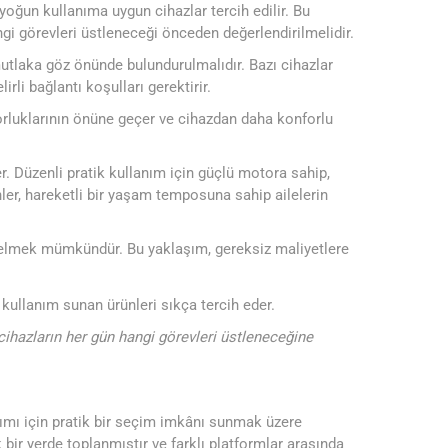
 yoğun kullanıma uygun cihazlar tercih edilir. Bu
gi görevleri üstleneceği önceden değerlendirilmelidir.
mutlaka göz önünde bulundurulmalıdır. Bazı cihazlar
rli bağlantı koşulları gerektirir.
orluklarının önüne geçer ve cihazdan daha konforlu
r. Düzenli pratik kullanım için güçlü motora sahip,
ler, hareketli bir yaşam temposuna sahip ailelerin
önelmek mümkündür. Bu yaklaşım, gereksiz maliyetlere
 kullanım sunan ürünleri sıkça tercih eder.
ihazların her gün hangi görevleri üstleneceğine
nımı için pratik bir seçim imkânı sunmak üzere
bir yerde toplanmıştır ve farklı platformlar arasında