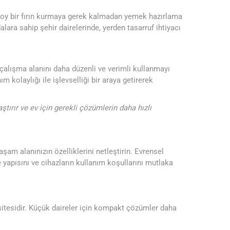
m boy bir fırın kurmaya gerek kalmadan yemek hazırlama
dalara sahip şehir dairelerinde, yerden tasarruf ihtiyacı
a çalışma alanını daha düzenli ve verimli kullanmayı
ım kolaylığı ile işlevselliği bir araya getirerek
ştırır ve ev için gerekli çözümlerin daha hızlı
şam alanınızın özelliklerini netleştirin. Evrensel
 yapısını ve cihazların kullanım koşullarını mutlaka
pasitesidir. Küçük daireler için kompakt çözümler daha