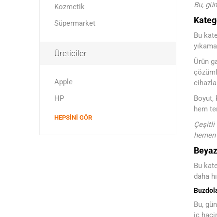
Bu, gün
Kozmetik
Kateg
Süpermarket
Bu kate
yıkama 
Üreticiler
Ürün ga
çözümle
Apple
cihazla
HP
Boyut, 
hem tem
HEPSINI GÖR
Çeşitli
hemen 
Beyaz
Bu kate
daha hı
Buzdol
Bu, gün
iç haci