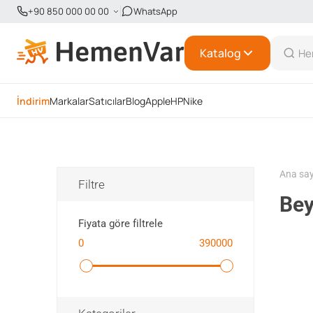
+90 850 000 00 00
WhatsApp
Katalog
İndirim
Markalar
Satıcılar
Blog
Apple
HP
Nike
Ana sa
Filtre
Bey
Fiyata göre filtrele
0
390000