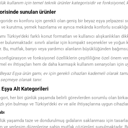
lük kullanım için temel teknik ürünler kategorisidir ve fonksiyonel, 
orisinde sunulan ürünler
goride ev konforu için gerekli olan geniş bir beyaz eşya yelpazesi
ve kurutma, yemek hazırlama ve ayrıca mekânda konforlu sıcaklığın 
mı Türkiye’deki farklı konut formatları ve kullanıcı alışkanlıkları di
r bulunmaktadır: sınırlı alanlar için kompakt seçenekler ve yoğun 
r. Bu, mutfak, banyo veya yardımcı alanların büyüklüğünden bağımsı
konfigürasyon ve fonksiyonel özelliklerin çeşitliliğine özel önem ver
el ev ihtiyaçları hem de daha karmaşık kullanım senaryoları için u
 Beyaz Eşya ürün gamı, ev için gerekli cihazları kademeli olarak ta
seçmeye olanak tanır.
 Eşya Alt Kategorileri
gori, her biri günlük yaşamda belirli görevlerden sorumlu olan birkaç 
zlı yön bulmayı ve Türkiye’deki ev ve aile ihtiyaçlarına uygun cihazla
abı
lük yaşamda taze ve dondurulmuş gıdaların saklanması için tasarlanmı
m ve yerleşim düzenlerine sahip mutfak çözümleri sunulmaktadır. Bu, 