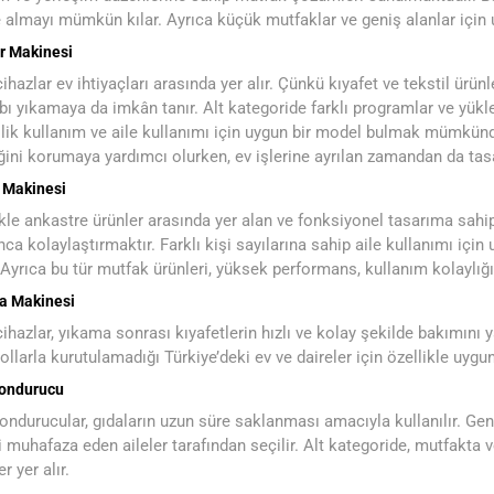
 almayı mümkün kılar. Ayrıca küçük mutfaklar ve geniş alanlar için
r Makinesi
cihazlar ev ihtiyaçları arasında yer alır. Çünkü kıyafet ve tekstil ürün
ı yıkamaya da imkân tanır. Alt kategoride farklı programlar ve yük
ilik kullanım ve aile kullanımı için uygun bir model bulmak mümkündür
ğini korumaya yardımcı olurken, ev işlerine ayrılan zamandan da tasa
 Makinesi
kle ankastre ürünler arasında yer alan ve fonksiyonel tasarıma sah
ca kolaylaştırmaktır. Farklı kişi sayılarına sahip aile kullanımı içi
. Ayrıca bu tür mutfak ürünleri, yüksek performans, kullanım kolaylığ
a Makinesi
cihazlar, yıkama sonrası kıyafetlerin hızlı ve kolay şekilde bakımını y
ollarla kurutulamadığı Türkiye’deki ev ve daireler için özellikle uygun
Dondurucu
ondurucular, gıdaların uzun süre saklanması amacıyla kullanılır. Ge
i muhafaza eden aileler tarafından seçilir. Alt kategoride, mutfakta
r yer alır.