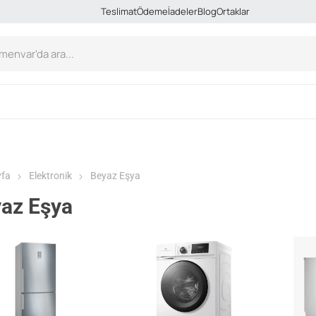
Teslimat
Ödeme
İadeler
Blog
Ortaklar
yfa
Elektronik
Beyaz Eşya
az Eşya