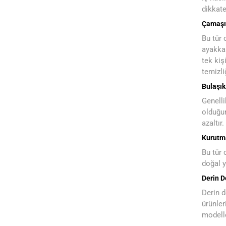
dikkate
Çamaşı
Bu tür 
ayakkab
tek kiş
temizli
Bulaşık
Genelli
olduğun
azaltır
Kurutm
Bu tür 
doğal y
Derin 
Derin d
ürünler
modelle