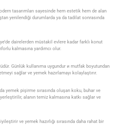
modern tasarımları sayesinde hem estetik hem de alan
aştan yenilendiği durumlarda ya da tadilat sonrasında
ye’de dairelerden müstakil evlere kadar farklı konut
nforlu kalmasına yardımcı olur.
 türüdür. Günlük kullanıma uygundur и mutfak boyutundan
 etmeyi sağlar ve yemek hazırlamayı kolaylaştırır.
arda yemek pişirme sırasında oluşan koku, buhar ve
yerleştirilir, alanın temiz kalmasına katkı sağlar ve
yileştirir ve yemek hazırlığı sırasında daha rahat bir