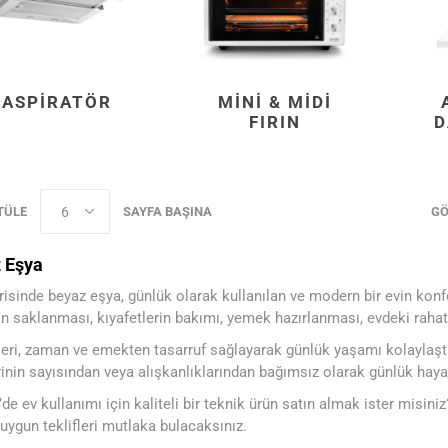
ASPIRATÖR
MINI & MIDI
FIRIN
D
TÜLE
SAYFA BAŞINA
GÖ
 Eşya
isinde beyaz eşya, günlük olarak kullanılan ve modern bir evin konfor
ın saklanması, kıyafetlerin bakımı, yemek hazırlanması, evdeki rahat
leri, zaman ve emekten tasarruf sağlayarak günlük yaşamı kolaylaştır
rinin sayısından veya alışkanlıklarından bağımsız olarak günlük hayatı
’de ev kullanımı için kaliteli bir teknik ürün satın almak ister misi
 uygun teklifleri mutlaka bulacaksınız.