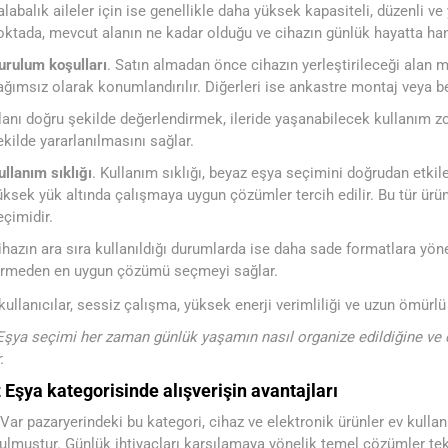
alabalık aileler için ise genellikle daha yüksek kapasiteli, düzenli ve
oktada, mevcut alanın ne kadar olduğu ve cihazın günlük hayatta han
urulum koşulları
. Satın almadan önce cihazın yerleştirileceği alan 
ağımsız olarak konumlandırılır. Diğerleri ise ankastre montaj veya beli
lanı doğru şekilde değerlendirmek, ileride yaşanabilecek kullanım z
ekilde yararlanılmasını sağlar.
ullanım sıklığı
. Kullanım sıklığı, beyaz eşya seçimini doğrudan etkile
üksek yük altında çalışmaya uygun çözümler tercih edilir. Bu tür ürün
eçimidir.
ihazın ara sıra kullanıldığı durumlarda ise daha sade formatlara y
irmeden en uygun çözümü seçmeyi sağlar.
kullanıcılar, sessiz çalışma, yüksek enerji verimliliği ve uzun ömürlü
şya seçimi her zaman günlük yaşamın nasıl organize edildiğine ve c
.
 Eşya kategorisinde alışverişin avantajları
r pazaryerindeki bu kategori, cihaz ve elektronik ürünler ev kulla
ulmuştur. Günlük ihtiyaçları karşılamaya yönelik temel çözümler tek 