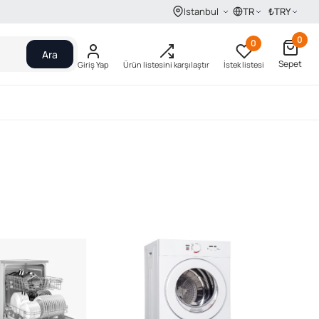
TR
₺
TRY
Istanbul
0
0
Ara
Sepet
Giriş Yap
Ürün listesini karşılaştır
İstek listesi