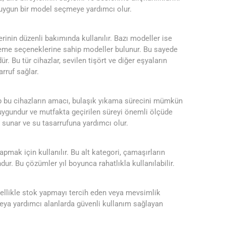
 uygun bir model seçmeye yardımcı olur.
lerinin düzenli bakımında kullanılır. Bazı modeller ise
leme seçeneklerine sahip modeller bulunur. Bu sayede
. Bu tür cihazlar, sevilen tişört ve diğer eşyaların
rruf sağlar.
ip bu cihazların amacı, bulaşık yıkama sürecini mümkün
n uygundur ve mutfakta geçirilen süreyi önemli ölçüde
ı sunar ve su tasarrufuna yardımcı olur.
apmak için kullanılır. Bu alt kategori, çamaşırların
dur. Bu çözümler yıl boyunca rahatlıkla kullanılabilir.
nellikle stok yapmayı tercih eden veya mevsimlik
 veya yardımcı alanlarda güvenli kullanım sağlayan