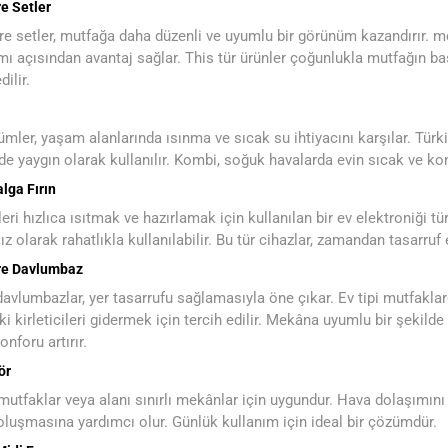
e Setler
e setler, mutfağa daha düzenli ve uyumlu bir görünüm kazandırır. 
mı açısından avantaj sağlar. This tür ürünler çoğunlukla mutfağın b
dilir.
mler, yaşam alanlarında ısınma ve sıcak su ihtiyacını karşılar. Türki
nde yaygın olarak kullanılır. Kombi, soğuk havalarda evin sıcak ve ko
lga Fırın
ri hızlıca ısıtmak ve hazırlamak için kullanılan bir ev elektroniği
z olarak rahatlıkla kullanılabilir. Bu tür cihazlar, zamandan tasarruf
re Davlumbaz
davlumbazlar, yer tasarrufu sağlamasıyla öne çıkar. Ev tipi mutfakl
i kirleticileri gidermek için tercih edilir. Mekâna uyumlu bir şekilde 
onforu artırır.
ör
utfaklar veya alanı sınırlı mekânlar için uygundur. Hava dolaşımını i
luşmasına yardımcı olur. Günlük kullanım için ideal bir çözümdür.