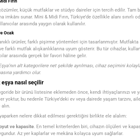
Midi Fırın
çözümler, küçük mutfaklar ve stüdyo daireler için tercih edilir. Ta
ma imkânı sunar. Mini & Midi Fırın, Türkiye’de özellikle alanı sınırlı o
llanıcılar arasında yaygın olarak kullanılır.
re Ocak
nıklı ürünler, farklı pişirme yöntemleri için tasarlanmıştır. Mutfakt
ve farklı mutfak alışkanlıklarına uyum gösterir. Bu tür cihazlar, kullan
cılar arasında gerçek bir favori hâline gelir.
şya’nın alt kategorilere net şekilde ayrılması, cihaz seçimini kolayla
asına yardımcı olur.
eşya nasıl seçilir
goride bir ürünü listesine eklemeden önce, kendi ihtiyaçlarınızı ve ya
r yoktur, bu nedenle Türkiye’deki ev veya dairede yaşam tarzını, aile
 alın.
aparken nelere dikkat edilmesi gerektiğini birlikte ele alalım:
oyut ve kapasite
. En temel kriterlerden biri, cihazın ölçüleri ve ka
ygundur. Az yer kaplarlar ve mekâna kolayca uyum sağlarlar.