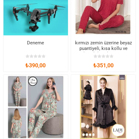
Deneme
kırmızı zemin üzerine beyaz
puantiyeli, kısa kollu ve
dantel detaylı pijama
₺390,00
₺351,00