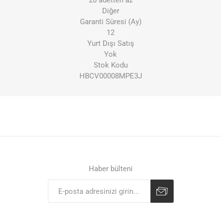
20 adetten az
Diğer
Garanti Süresi (Ay)
12
Yurt Dışı Satış
Yok
Stok Kodu
HBCV00008MPE3J
Haber bülteni