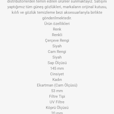
distribütörlerden temin edilen ürünler sunmaktayız. Satışını
yaptığımız tüm güneş gözlükleri, markaların orijinal kutusu,
kılıfı ve gözlük temizleme bezi aksesuarlarıyla birlikte
gönderilmektedir.
Ürün özellikleri
Renk
Renkli
Çerçeve Rengi
Siyah
Cam Rengi
Siyah
Sap Ölçüsü
145 mm
Cinsiyet
Kadın
Ekartman (Cam Ölçüsü)
53 mm
Filtre Tipi
UV Filtre
Köprü Ölçüsü
20 mm