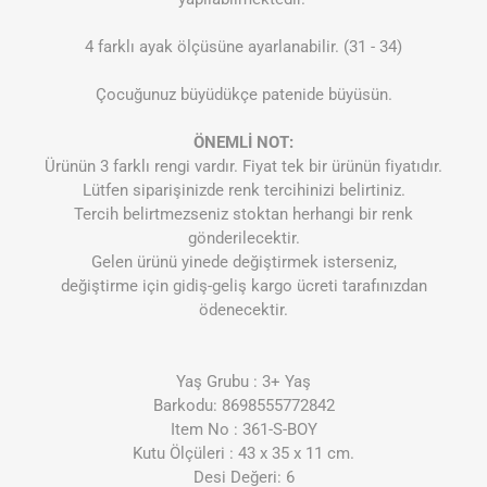
4 farklı ayak ölçüsüne ayarlanabilir. (31 - 34)
Çocuğunuz büyüdükçe patenide büyüsün.
ÖNEMLİ NOT:
Ürünün 3 farklı rengi vardır. Fiyat tek bir ürünün fiyatıdır.
Lütfen siparişinizde renk tercihinizi belirtiniz.
Tercih belirtmezseniz stoktan herhangi bir renk
gönderilecektir.
Gelen ürünü yinede değiştirmek isterseniz,
değiştirme için gidiş-geliş kargo ücreti tarafınızdan
ödenecektir.
Yaş Grubu : 3+ Yaş
Barkodu: 8698555772842
Item No : 361-S-BOY
Kutu Ölçüleri : 43 x 35 x 11 cm.
Desi Değeri: 6