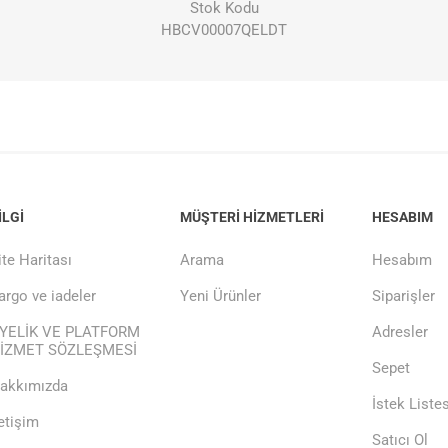
Stok Kodu
HBCV00007QELDT
ILGI
MÜŞTERI HIZMETLERI
HESABIM
ite Haritası
Arama
Hesabım
argo ve iadeler
Yeni Ürünler
Siparişler
YELİK VE PLATFORM
Adresler
İZMET SÖZLEŞMESİ
Sepet
akkımızda
İstek Listes
letişim
Satıcı Ol