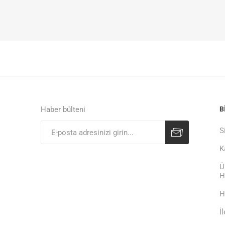
Haber bülteni
B
S
K
Ü
H
H
İ