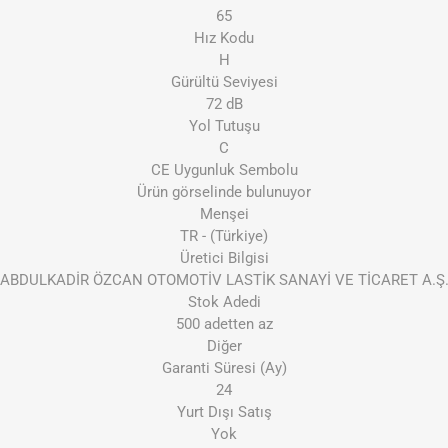
65
Hız Kodu
H
Gürültü Seviyesi
72 dB
Yol Tutuşu
C
CE Uygunluk Sembolu
Ürün görselinde bulunuyor
Menşei
TR - (Türkiye)
Üretici Bilgisi
ABDULKADİR ÖZCAN OTOMOTİV LASTİK SANAYİ VE TİCARET A.Ş
Stok Adedi
500 adetten az
Diğer
Garanti Süresi (Ay)
24
Yurt Dışı Satış
Yok