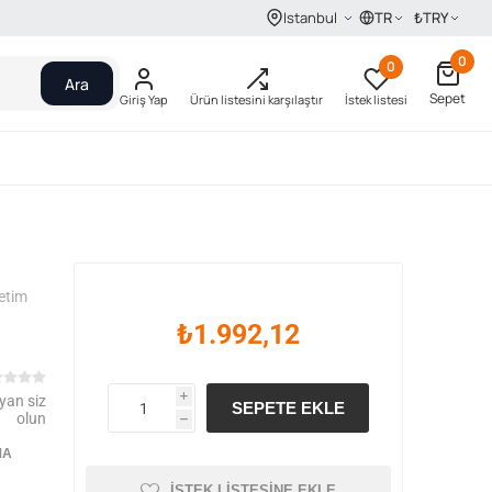
TR
₺
TRY
Istanbul
0
0
Ara
Sepet
Giriş Yap
Ürün listesini karşılaştır
İstek listesi
etim
₺1.992,12
yan siz
i
SEPETE EKLE
olun
h
MA
İSTEK LISTESINE EKLE