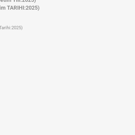
etim Yılı:2025)
tim TARIHI:2025)
arihi:2025)