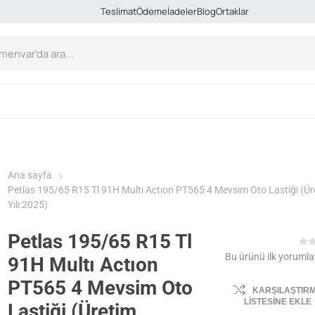
Teslimat
Ödeme
İadeler
Blog
Ortaklar
Ana sayfa
Petlas 195/65 R15 Tl 91H Multı Actıon PT565 4 Mevsim Oto Lastiği (Ür
Yılı:2025)
Petlas 195/65 R15 Tl
Bu ürünü ilk yorumla
91H Multı Actıon
PT565 4 Mevsim Oto
KARŞILAŞTIR
LISTESINE EKLE
Lastiği (Üretim