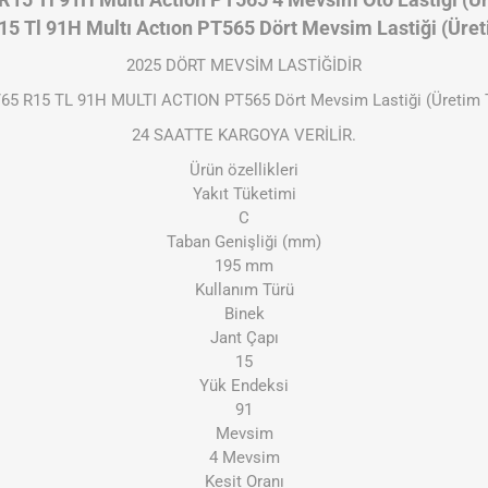
R15 Tl 91H Multı Actıon PT565 4 Mevsim Oto Lastiği (Ür
15 Tl 91H Multı Actıon PT565 Dört Mevsim Lastiği (Üre
2025 DÖRT MEVSİM LASTİĞİDİR
/65 R15 TL 91H MULTI ACTION PT565 Dört Mevsim Lastiği (Üretim T
24 SAATTE KARGOYA VERİLİR.
Ürün özellikleri
Yakıt Tüketimi
C
Taban Genişliği (mm)
195 mm
Kullanım Türü
Binek
Jant Çapı
15
Yük Endeksi
91
Mevsim
4 Mevsim
Kesit Oranı