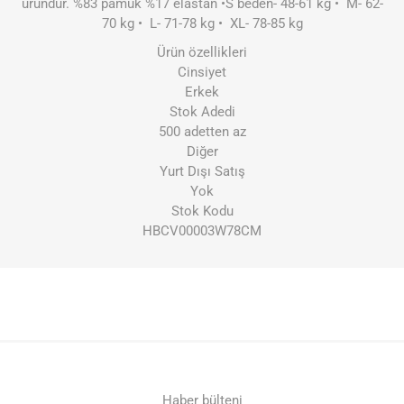
üründür. %83 pamuk %17 elastan •S beden- 48-61 kg • M- 62-
70 kg • L- 71-78 kg • XL- 78-85 kg
Ürün özellikleri
Cinsiyet
Erkek
Stok Adedi
500 adetten az
Diğer
Yurt Dışı Satış
Yok
Stok Kodu
HBCV00003W78CM
Haber bülteni