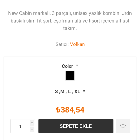
New Cabin markalı, 3 parçalı, unisex yazlık kombin: Jrdn
baskılı slim fit şort, eşofman altı ve tişört içeren alt-üst
takım.
Satıcı:
Volkan
Color
*
S ,M , L , XL
*
₺384,54
i
SEPETE EKLE
h