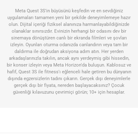
Meta Quest 3S'in büyüsünü keşfedin ve en sevdiğiniz
uygulamaları tamamen yeni bir şekilde deneyimlemeye hazır
olun. Dijital içeriği fiziksel alanınıza harmanlayabildiğinizde
olanaklar sınırsızdır. Evinizin herhangi bir odasını dev bir
sinemaya dönüştüren canlı bir ekranda filmleri ve şovları
izleyin. Oyunları oturma odanızda canlandırın veya tam bir
daldırma ile doğrudan aksiyona adım atın. Her yerden
arkadaşlarınızla takılın, ancak aynı yerdeymiş gibi hissedin,
bir konser izleyin veya Meta Horizon'da buluşun. Kablosuz ve
hafif, Quest 3S ile fitness'ı eğlenceli hale getiren bu dünyanın
dışında egzersizlerin tadını çıkarın. Gerçek dışı deneyimlerle
gerçek dışı bir fiyata, nereden başlayacaksınız? Çocuk
güvenliği kılavuzunu çevrimiçi görün; 10+ için hesaplar.