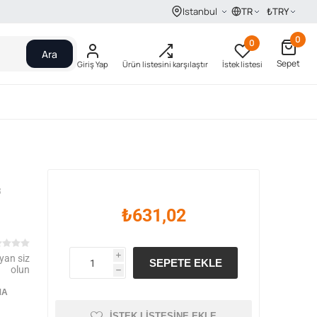
TR
₺
TRY
Istanbul
0
0
Ara
Sepet
Giriş Yap
Ürün listesini karşılaştır
İstek listesi
3
₺631,02
yan siz
i
SEPETE EKLE
olun
h
MA
İSTEK LISTESINE EKLE