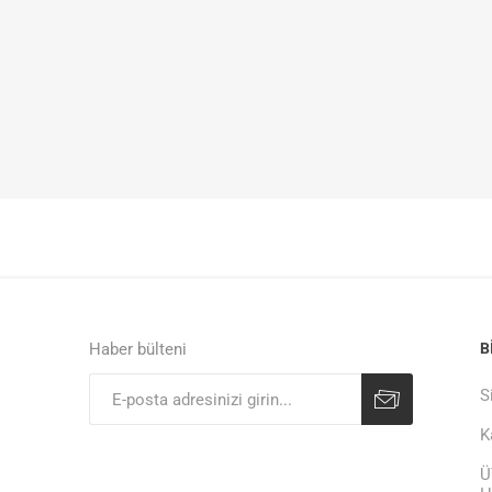
Haber bülteni
B
S
K
Ü