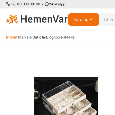
+90 850 000 00 00
WhatsApp
Katalog
İndirim
Markalar
Satıcılar
Blog
Apple
HP
Nike