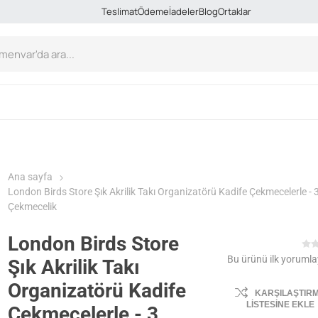
Teslimat
Ödeme
İadeler
Blog
Ortaklar
Ana sayfa
London Birds Store Şık Akrilik Takı Organizatörü Kadife Çekmecelerle - 
Çekmecelik
London Birds Store
Bu ürünü ilk yorumla
Şık Akrilik Takı
Organizatörü Kadife
KARŞILAŞTIR
LISTESINE EKLE
Çekmecelerle - 3