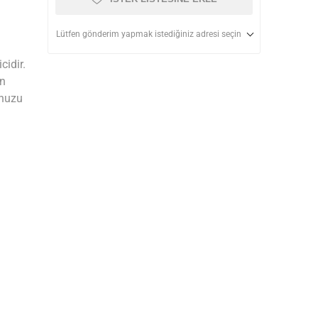
Lütfen gönderim yapmak istediğiniz adresi seçin
cidir.
in
unuzu