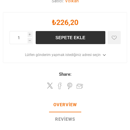
Satıcı:
Volkan
₺226,20
i
SEPETE EKLE
h
Lütfen gönderim yapmak istediğiniz adresi seçin
Share:
OVERVIEW
REVIEWS