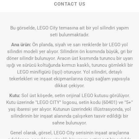
CONTACT US
Bu görselde, LEGO City temasına ait bir yol silindiri yapım
seti bulunmaktadır.
Ana ürün:
Ön planda, siyah ve sarı renklerde bir LEGO yol
silindiri modeli yer alıyor. Silindirin ön kısmında büyük, gri bir
döner silindir bulunuyor. Aracın üst kısmında turuncu bir uyarı
ışığı ve sürücü koltuğunda kırmızı kasklı, turuncu gömlekli bir
LEGO minifigürü (işçi) oturuyor. Yol silindiri, detaylı
tekerlekleri ve inşaat ekipmanlarına özgü sağlam yapısıyla
dikkat çekiyor.
Kutu:
Sol üst köşede, setin orijinal LEGO kutusu görülüyor.
Kutu üzerinde "LEGO CITY" logosu, setin kodu (60401) ve "5+"
yaş ibaresi yer alıyor. Kutunun üzerindeki illüstrasyonda, yol
silindirinin bir inşaat alanında çalışırken tasvir edildiği bir
sahne bulunuyor.
Genel olarak, görsel, LEGO City serisinin inşaat araçlarına