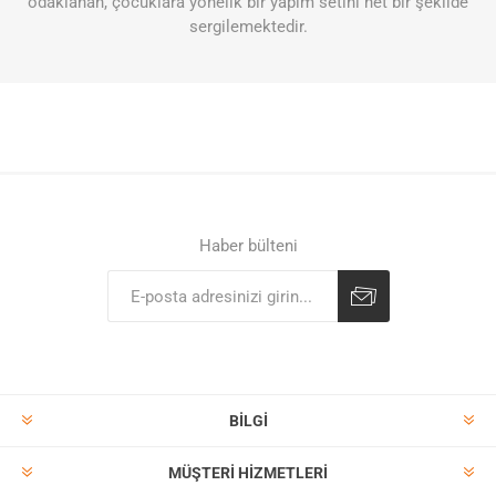
odaklanan, çocuklara yönelik bir yapım setini net bir şekilde
sergilemektedir.
Haber bülteni
BILGI
MÜŞTERI HIZMETLERI