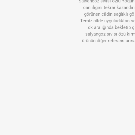
Salyangoz sıvısı özlü Yoğun 
canlılığını tekrar kazandı
görünen cildin sağlıklı g
Temiz cilde uyguladıktan so
dk aralığında bekletip ç
salyangoz sıvısı özü kırm
ürünün diğer referansların