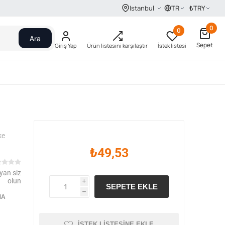
TR
₺
TRY
Istanbul
0
0
Ara
Sepet
Giriş Yap
Ürün listesini karşılaştır
İstek listesi
ke
₺49,53
yan siz
olun
i
SEPETE EKLE
h
MA
İSTEK LISTESINE EKLE