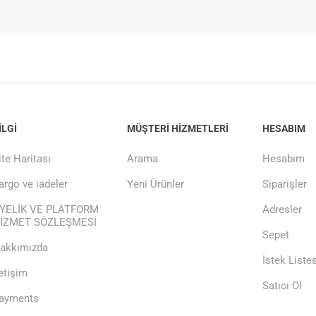
ILGI
MÜŞTERI HIZMETLERI
HESABIM
ite Haritası
Arama
Hesabım
argo ve iadeler
Yeni Ürünler
Siparişler
YELİK VE PLATFORM
Adresler
İZMET SÖZLEŞMESİ
Sepet
akkımızda
İstek Listes
letişim
Satıcı Ol
ayments