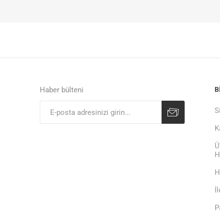
Haber bülteni
B
S
K
Ü
H
H
İ
P