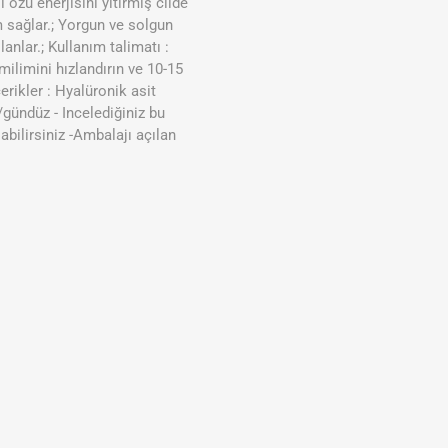
özü enerjisini yitirmiş cilde
m sağlar.; Yorgun ve solgun
nlar.; Kullanım talimatı :
ilimini hızlandırın ve 10-15
erikler : Hyalüronik asit
/gündüz - Incelediğiniz bu
bilirsiniz -Ambalajı açılan