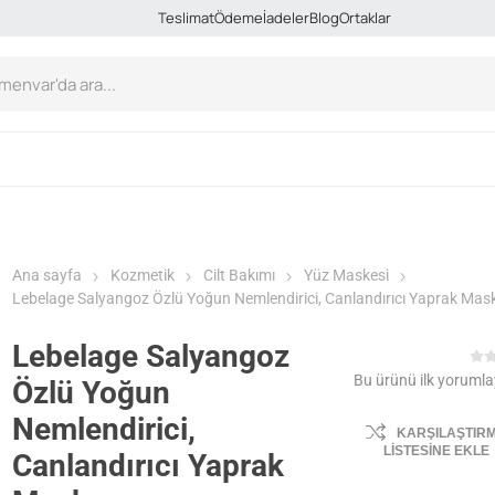
Teslimat
Ödeme
İadeler
Blog
Ortaklar
Ana sayfa
Kozmetik
Cilt Bakımı
Yüz Maskesi
Lebelage Salyangoz Özlü Yoğun Nemlendirici, Canlandırıcı Yaprak Mas
Lebelage Salyangoz
Bu ürünü ilk yorumla
Özlü Yoğun
Nemlendirici,
KARŞILAŞTIR
LISTESINE EKLE
Canlandırıcı Yaprak