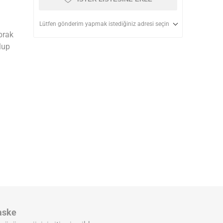
Lütfen gönderim yapmak istediğiniz adresi seçin
prak
lup
aske