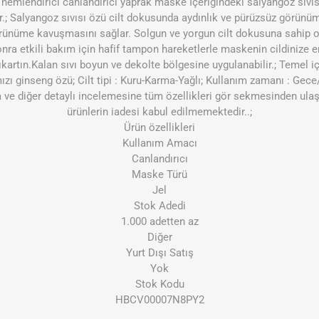
nemlendirici canlandırıcı yaprak maske İçeriğindeki salyangoz sıvısı 
rır.; Salyangoz sıvısı özü cilt dokusunda aydınlık ve pürüzsüz görünü
örünüme kavuşmasını sağlar. Solgun ve yorgun cilt dokusuna sahip ola
nra etkili bakım için hafif tampon hareketlerle maskenin cildinize em
ıkartın.Kalan sıvı boyun ve dekolte bölgesine uygulanabilir.; Temel iç
ızı ginseng özü; Cilt tipi : Kuru-Karma-Yağlı; Kullanım zamanı : Gece
a ve diğer detaylı incelemesine tüm özellikleri gör sekmesinden ulaşa
ürünlerin iadesi kabul edilmemektedir..;
Ürün özellikleri
Kullanım Amacı
Canlandırıcı
Maske Türü
Jel
Stok Adedi
1.000 adetten az
Diğer
Yurt Dışı Satış
Yok
Stok Kodu
HBCV00007N8PY2