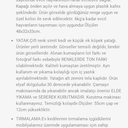
sayesinde evcil hayvanınızın rahat etmesini sağlar.
Kapağı önden açılır ve hava almaya uygun plastik kafes
şeklindedir. Ürün görselde gördüğünüz renge uygun ve
özel kolisi ile sevk edilecektir. 6kg'a kadar evcil
hayvanların taşınması için uygundur.Ölçüler
48x32x33cm.
YATAK:Çift renk simit kedi ve küçük ırk köpek yatağı.
Ürünler yerli üretimdir. Görseller temsili değildir, birebir
ürün görselleridir. Alınan kumaşların lot farkı ve
fotoğraf farkı sebebiyle RENKLERDE TON FARKI
olabilmektedir. Kaliteli kumaştan üretilmiştir. Ayrı
kullanım ve yıkama kolaylığı için iç yastık
ayrılabilmektedir. Yatağın alt zemini tela kaplıdır. Ürün
elyaf dolguludur.30 derecede yıkanabilir. Çamaşır
makinasında da yıkanabilir ancak imalatçı önerisi ELDE
YIKAMA ve SEREREK KURUTMADIR. Kurutma makinası
kullanmayınız. Temizliği kolaydır.Ölçüler: 55cm çap ve
12cm yüksekliktir.
TIRMALAMA:Ev kedilerinin tırmalama içgüdülerini
mobilyalarınız üzerinde uygulamaması için sahip