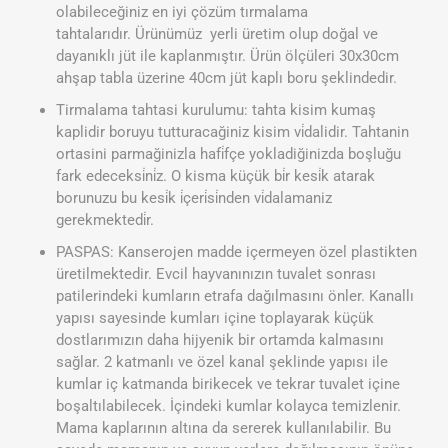
olabileceğiniz en iyi çözüm tırmalama
tahtalarıdır. Ürünümüz yerli üretim olup doğal ve
dayanıklı jüt ile kaplanmıştır. Ürün ölçüleri 30x30cm
ahşap tabla üzerine 40cm jüt kaplı boru şeklindedir.
Tirmalama tahtasi kurulumu: tahta kisim kumaş
kaplidir boruyu tutturacağiniz kisim vi̇dalidir. Tahtanin
ortasini parmağinizla hafi̇fçe yokladiğinizda boşluğu
fark edeceksi̇ni̇z. O kisma küçük bi̇r kesi̇k atarak
borunuzu bu kesi̇k i̇çeri̇si̇nden vi̇dalamaniz
gerekmektedi̇r.
PASPAS: Kanserojen madde içermeyen özel plastikten
üretilmektedir. Evcil hayvanınızın tuvalet sonrası
patilerindeki kumların etrafa dağılmasını önler. Kanallı
yapısı sayesinde kumları içine toplayarak küçük
dostlarımızın daha hijyenik bir ortamda kalmasını
sağlar. 2 katmanlı ve özel kanal şeklinde yapısı ile
kumlar iç katmanda birikecek ve tekrar tuvalet içine
boşaltılabilecek. İçindeki kumlar kolayca temizlenir.
Mama kaplarının altına da sererek kullanılabilir. Bu