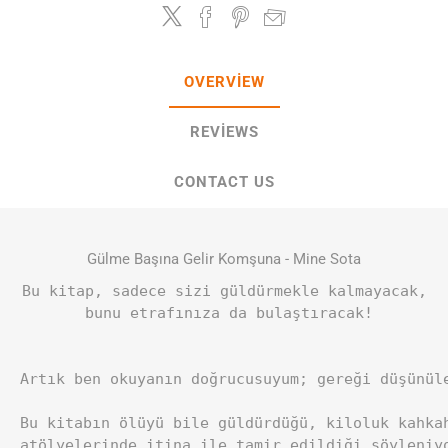
OVERVIEW
REVIEWS
CONTACT US
Gülme Başına Gelir Komşuna - Mine Sota
Bu kitap, sadece sizi güldürmekle kalmayacak,

 bunu etrafınıza da bulaştıracak!

Artık ben okuyanın doğrucusuyum; gereği düşünüle
Bu kitabın ölüyü bile güldürdüğü, kiloluk kahka
atölyelerinde itina ile tamir edildiği söyleniyo