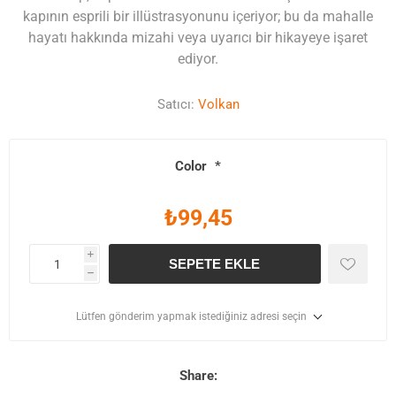
kapının esprili bir illüstrasyonunu içeriyor; bu da mahalle
hayatı hakkında mizahi veya uyarıcı bir hikayeye işaret
ediyor.
Satıcı:
Volkan
Color
*
₺99,45
i
SEPETE EKLE
h
Lütfen gönderim yapmak istediğiniz adresi seçin
Share: