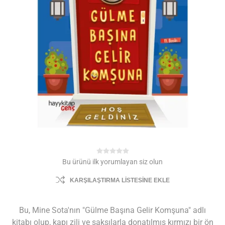
Bu ürünü ilk yorumlayan siz olun
KARŞILAŞTIRMA LISTESINE EKLE
Bu, Mine Sota'nın "Gülme Başına Gelir Komşuna" adlı
kitabı olup, kapı zili ve saksılarla donatılmış kırmızı bir ön