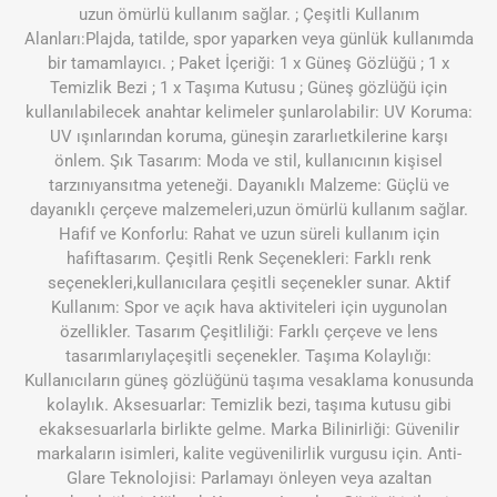
uzun ömürlü kullanım sağlar. ; Çeşitli Kullanım
Alanları:Plajda, tatilde, spor yaparken veya günlük kullanımda
bir tamamlayıcı. ; Paket İçeriği: 1 x Güneş Gözlüğü ; 1 x
Temizlik Bezi ; 1 x Taşıma Kutusu ; Güneş gözlüğü için
kullanılabilecek anahtar kelimeler şunlarolabilir: UV Koruma:
UV ışınlarından koruma, güneşin zararlıetkilerine karşı
önlem. Şık Tasarım: Moda ve stil, kullanıcının kişisel
tarzınıyansıtma yeteneği. Dayanıklı Malzeme: Güçlü ve
dayanıklı çerçeve malzemeleri,uzun ömürlü kullanım sağlar.
Hafif ve Konforlu: Rahat ve uzun süreli kullanım için
hafiftasarım. Çeşitli Renk Seçenekleri: Farklı renk
seçenekleri,kullanıcılara çeşitli seçenekler sunar. Aktif
Kullanım: Spor ve açık hava aktiviteleri için uygunolan
özellikler. Tasarım Çeşitliliği: Farklı çerçeve ve lens
tasarımlarıylaçeşitli seçenekler. Taşıma Kolaylığı:
Kullanıcıların güneş gözlüğünü taşıma vesaklama konusunda
kolaylık. Aksesuarlar: Temizlik bezi, taşıma kutusu gibi
ekaksesuarlarla birlikte gelme. Marka Bilinirliği: Güvenilir
markaların isimleri, kalite vegüvenilirlik vurgusu için. Anti-
Glare Teknolojisi: Parlamayı önleyen veya azaltan