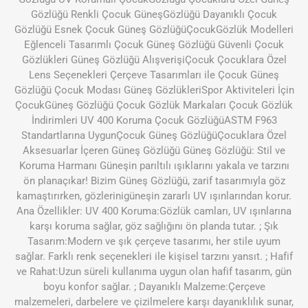
Gözlüğü Renkli Çocuk GüneşGözlüğü Dayanıklı Çocuk
Gözlüğü Esnek Çocuk Güneş GözlüğüÇocukGözlük Modelleri
Eğlenceli Tasarımlı Çocuk Güneş Gözlüğü Güvenli Çocuk
Gözlükleri Güneş Gözlüğü AlışverişiÇocuk Çocuklara Özel
Lens Seçenekleri Çerçeve Tasarımları ile Çocuk Güneş
Gözlüğü Çocuk Modası Güneş GözlükleriSpor Aktiviteleri İçin
ÇocukGüneş Gözlüğü Çocuk Gözlük Markaları Çocuk Gözlük
İndirimleri UV 400 Koruma Çocuk GözlüğüASTM F963
Standartlarına UygunÇocuk Güneş GözlüğüÇocuklara Özel
Aksesuarlar İçeren Güneş Gözlüğü Güneş Gözlüğü: Stil ve
Koruma Harmanı Güneşin parıltılı ışıklarını yakala ve tarzını
ön planaçıkar! Bizim Güneş Gözlüğü, zarif tasarımıyla göz
kamaştırırken, gözlerinigüneşin zararlı UV ışınlarından korur.
Ana Özellikler: UV 400 Koruma:Gözlük camları, UV ışınlarına
karşı koruma sağlar, göz sağlığını ön planda tutar. ; Şık
Tasarım:Modern ve şık çerçeve tasarımı, her stile uyum
sağlar. Farklı renk seçenekleri ile kişisel tarzını yansıt. ; Hafif
ve Rahat:Uzun süreli kullanıma uygun olan hafif tasarım, gün
boyu konfor sağlar. ; Dayanıklı Malzeme:Çerçeve
malzemeleri, darbelere ve çizilmelere karşı dayanıklılık sunar,