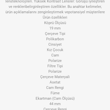
lensteknolojileri. Yüksek Kontrast Lensler: Görüşü iyileştiren
ve renkleribelirginleştiren özellikler. Bu anahtar kelimeler,
ürün açıklamalarını zenginleştirmek vepotansiyel müşterilere
Ürün özellikleri
Köprü Ölçüsü
19 mm
Çerçeve Tipi
Polikarbon
Cinsiyet
Kız Çocuk
Cam
Polarize
Filtre Tipi
Polarize
Çerçeve Materyali
Asetat
Cam Rengi
Füme
Ekartman (Cam Ölçüsü)
44 mm
Çerçeve Rengi