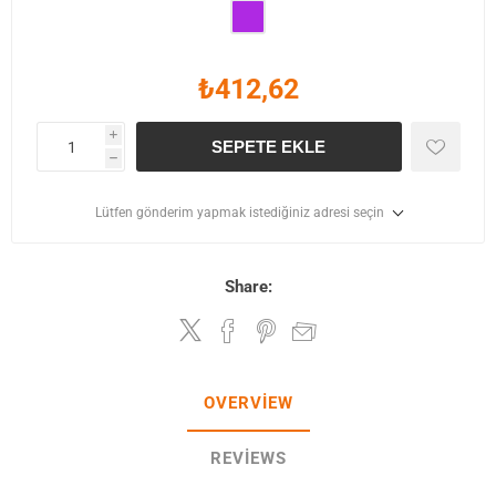
₺412,62
i
SEPETE EKLE
h
Lütfen gönderim yapmak istediğiniz adresi seçin
Share:
OVERVIEW
REVIEWS