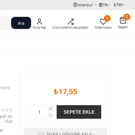
TR
₺
TRY
Istanbul
0
0
Ara
Sepet
Giriş Yap
Ürün listesini karşılaştır
İstek listesi
mistic
₺17,55
i
SEPETE EKLE
yan siz
h
olun
MA
İSTEK LISTESINE EKLE