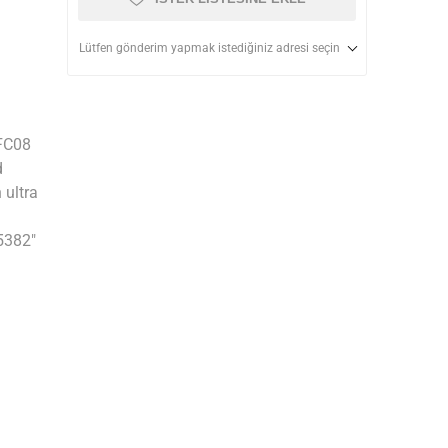
Lütfen gönderim yapmak istediğiniz adresi seçin
(FC08
d
 ultra
65382"