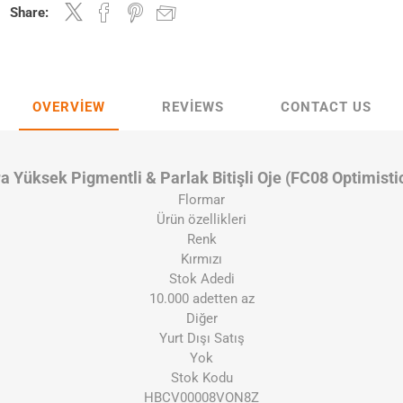
Share:
OVERVIEW
REVIEWS
CONTACT US
tra Yüksek Pigmentli & Parlak Bitişli Oje (FC08 Optimis
Flormar
Ürün özellikleri
Renk
Kırmızı
Stok Adedi
10.000 adetten az
Diğer
Yurt Dışı Satış
Yok
Stok Kodu
HBCV00008VON8Z