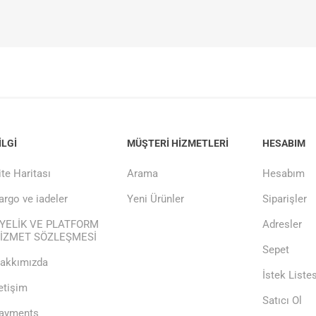
ILGI
MÜŞTERI HIZMETLERI
HESABIM
ite Haritası
Arama
Hesabım
argo ve iadeler
Yeni Ürünler
Siparişler
YELİK VE PLATFORM
Adresler
İZMET SÖZLEŞMESİ
Sepet
akkımızda
İstek Listes
letişim
Satıcı Ol
ayments