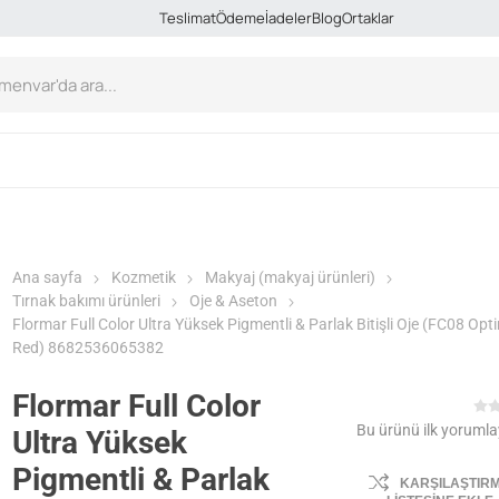
Teslimat
Ödeme
İadeler
Blog
Ortaklar
Ana sayfa
Kozmetik
Makyaj (makyaj ürünleri)
Tırnak bakımı ürünleri
Oje & Aseton
Flormar Full Color Ultra Yüksek Pigmentli & Parlak Bitişli Oje (FC08 Opti
Red) 8682536065382
Flormar Full Color
Bu ürünü ilk yorumla
Ultra Yüksek
Pigmentli & Parlak
KARŞILAŞTIR