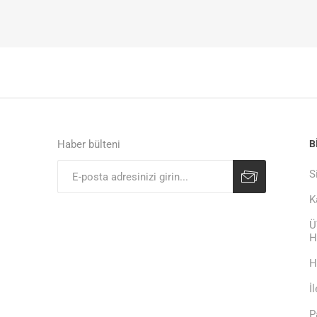
Haber bülteni
B
S
K
Ü
H
H
İ
P