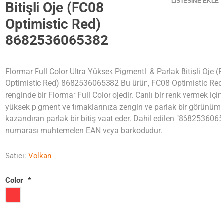
LISTESINE EKLE
Bitişli Oje (FC08
Optimistic Red)
8682536065382
Flormar Full Color Ultra Yüksek Pigmentli & Parlak Bitişli Oje 
Optimistic Red) 8682536065382 Bu ürün, FC08 Optimistic Re
renginde bir Flormar Full Color ojedir. Canlı bir renk vermek için
yüksek pigment ve tırnaklarınıza zengin ve parlak bir görünüm
kazandıran parlak bir bitiş vaat eder. Dahil edilen "86825360
numarası muhtemelen EAN veya barkodudur.
Satıcı:
Volkan
Color
*