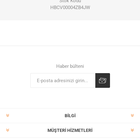
Stok Kodu
HBCV00004ZB4JW
Haber bülteni
BILGI
MÜŞTERI HIZMETLERI