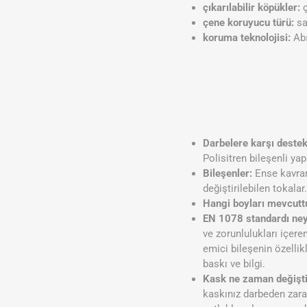
çıkarılabilir köpükler:
ç
çene koruyucu türü:
sa
koruma teknolojisi:
Ab
Darbelere karşı destek
Polisitren bileşenli ya
Bileşenler:
Ense kavram
değiştirilebilen tokalar
Hangi boyları mevcuttu
EN 1078 standardı ney
ve zorunlulukları içere
emici bileşenin özellik
baskı ve bilgi.
Kask ne zaman değiştir
kaskınız darbeden zara