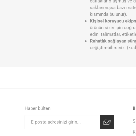
çatlaklar oluşmuş ve de
saklanmışsa bazı matery
kısmında bulunur).
Kişisel koruyucu ekipm
ürünün sizin için doğr
edin: talimatlar, etiketl
Rahatlık sağlayan süng
değiştirebilirsiniz. (ko
Haber bülteni
B
S
K