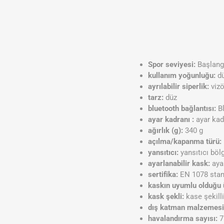
Spor seviyesi:
Başlangı
kullanım yoğunluğu:
dü
ayrılabilir siperlik:
vizö
tarz:
düz
bluetooth bağlantısı:
Bl
ayar kadranı :
ayar kad
ağırlık (g):
340 g
açılma/kapanma türü:
yansıtıcı:
yansıtıcı böl
ayarlanabilir kask:
ayar
sertifika:
EN 1078 stan
kaskın uyumlu olduğu 
kask şekli:
kase şekill
dış katman malzemesi
havalandırma sayısı:
7