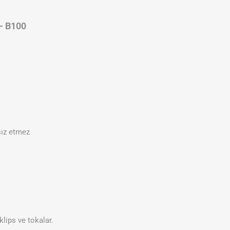
 - B100
sız etmez
lips ve tokalar.