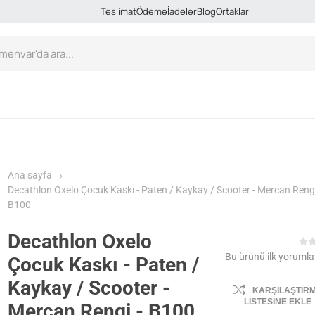
Teslimat
Ödeme
İadeler
Blog
Ortaklar
Ana sayfa
Decathlon Oxelo Çocuk Kaskı - Paten / Kaykay / Scooter - Mercan Rengi
B100
Decathlon Oxelo
Bu ürünü ilk yorumla
Çocuk Kaskı - Paten /
Kaykay / Scooter -
KARŞILAŞTIR
LISTESINE EKLE
Mercan Rengi - B100