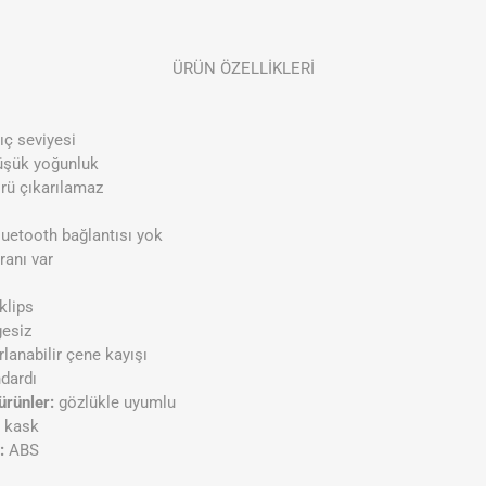
ÜRÜN ÖZELLİKLERİ
ç seviyesi
şük yoğunluk
rü çıkarılamaz
uetooth bağlantısı yok
ranı var
klips
gesiz
lanabilir çene kayışı
dardı
ürünler:
gözlükle uyumlu
i kask
:
ABS