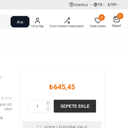
TR
₺
TRY
Istanbul
0
0
Ara
Sepet
Giriş Yap
Ürün listesini karşılaştır
İstek listesi
 -
₺645,45
yan siz
i
SEPETE EKLE
olun
h
MA
İSTEK LISTESINE EKLE