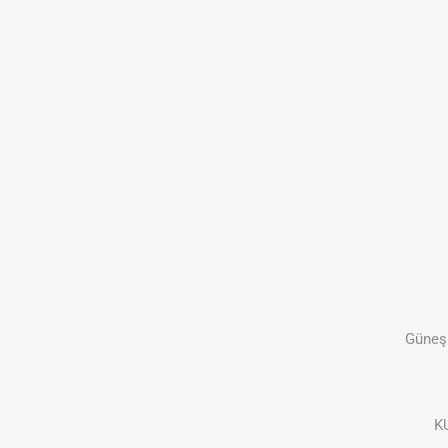
Güneş 
KU