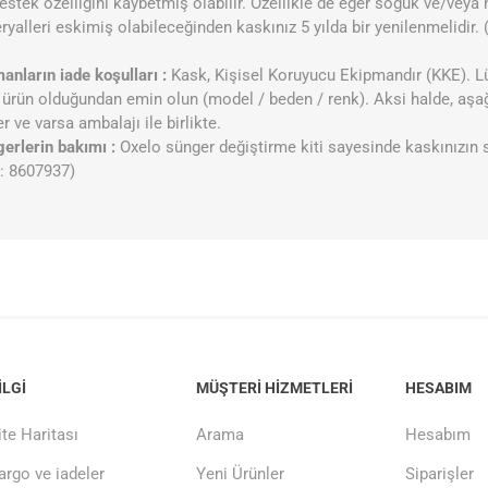
stek özelliğini kaybetmiş olabilir. Özellikle de eğer soğuk ve/veya 
alleri eskimiş olabileceğinden kaskınız 5 yılda bir yenilenmelidir. (
anların iade koşulları :
Kask, Kişisel Koruyucu Ekipmandır (KKE). L
u ürün olduğundan emin olun (model / beden / renk). Aksi halde, aşa
er ve varsa ambalajı ile birlikte.
erlerin bakımı :
Oxelo sünger değiştirme kiti sayesinde kaskınızın s
d: 8607937)
ILGI
MÜŞTERI HIZMETLERI
HESABIM
ite Haritası
Arama
Hesabım
argo ve iadeler
Yeni Ürünler
Siparişler