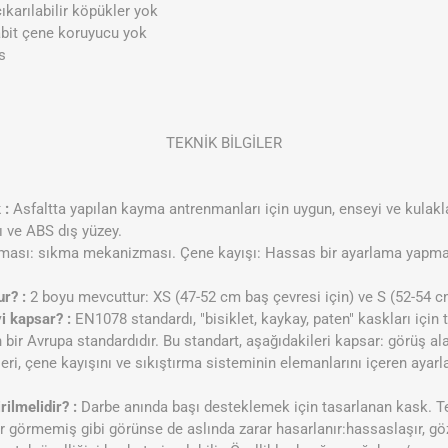
ıkarılabilir köpükler yok
bit çene koruyucu yok
s
TEKNİK BİLGİLER
 :
Asfaltta yapılan kayma antrenmanları için uygun, enseyi ve kulakla
pı ve ABS dış yüzey.
ası: sıkma mekanizması. Çene kayışı: Hassas bir ayarlama yapmayı
.
r? :
2 boyu mevcuttur: XS (47-52 cm baş çevresi için) ve S (52-54 cm
i kapsar? :
EN1078 standardı, "bisiklet, kaykay, paten" kaskları için
n bir Avrupa standardıdır. Bu standart, aşağıdakileri kapsar: görüş al
leri, çene kayışını ve sıkıştırma sisteminin elemanlarını içeren ayarl
ilmelidir? :
Darbe anında başı desteklemek için tasarlanan kask. T
r görmemiş gibi görünse de aslında zarar hasarlanır:hassaslaşır, 