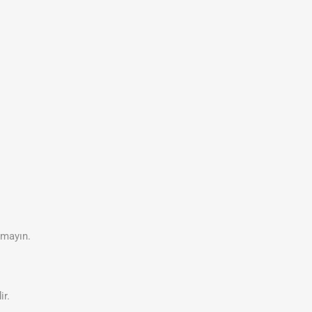
kmayın.
ir.