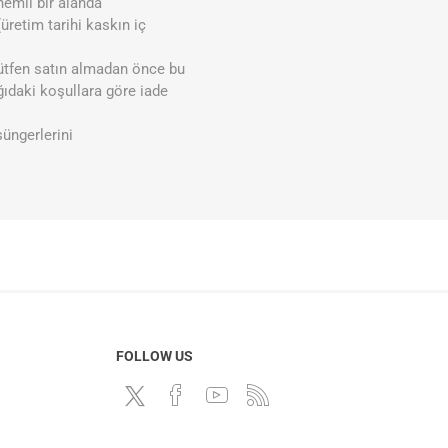
nemli bir alanda
üretim tarihi kaskın iç
ütfen satın almadan önce bu
ğıdaki koşullara göre iade
üngerlerini
FOLLOW US