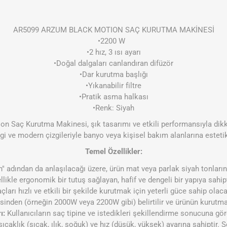
AR5099 ARZUM BLACK MOTION SAÇ KURUTMA MAKİNESİ
•2200 W
•2 hız, 3 ısı ayarı
•Doğal dalgaları canlandıran difüzör
•Dar kurutma başlığı
•Yıkanabilir filtre
•Pratik asma halkası
•Renk: Siyah
 Saç Kurutma Makinesi, şık tasarımı ve etkili performansıyla dikk
gi ve modern çizgileriyle banyo veya kişisel bakım alanlarına esteti
Temel Özellikler:
 adından da anlaşılacağı üzere, ürün mat veya parlak siyah tonların
llikle ergonomik bir tutuş sağlayan, hafif ve dengeli bir yapıya sahipt
çları hızlı ve etkili bir şekilde kurutmak için yeterli güce sahip olac
nsinden (örneğin 2000W veya 2200W gibi) belirtilir ve ürünün kurutma
ı:
Kullanıcıların saç tipine ve istedikleri şekillendirme sonucuna gör
 sıcaklık (sıcak, ılık, soğuk) ve hız (düşük, yüksek) ayarına sahiptir