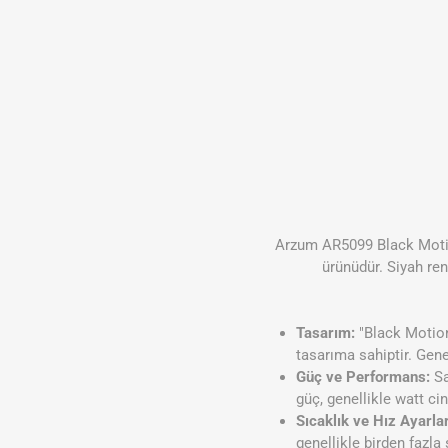
Arzum AR5099 Black Motion
ürünüdür. Siyah ren
Tasarım:
"Black Motion"
tasarıma sahiptir. Gene
Güç ve Performans:
Sa
güç, genellikle watt ci
Sıcaklık ve Hız Ayarlar
genellikle birden fazla