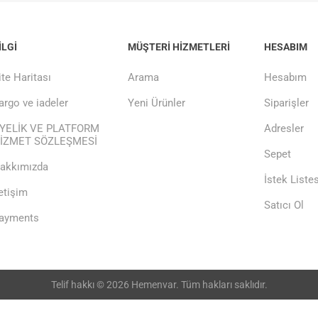
ILGI
MÜŞTERI HIZMETLERI
HESABIM
ite Haritası
Arama
Hesabım
argo ve iadeler
Yeni Ürünler
Siparişler
YELİK VE PLATFORM
Adresler
İZMET SÖZLEŞMESİ
Sepet
akkımızda
İstek Listes
letişim
Satıcı Ol
ayments
Telif hakkı © 2026 Hemenvar. Tüm hakları saklıdır.