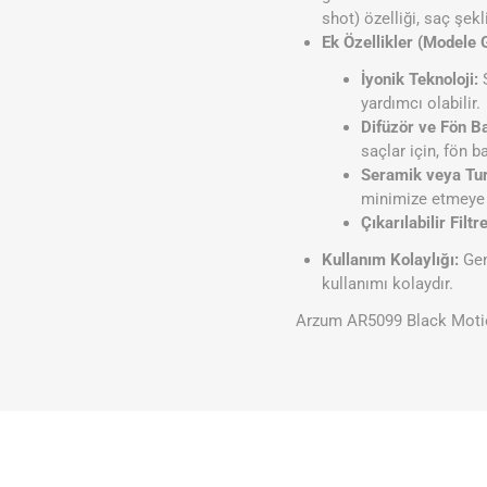
shot) özelliği, saç şek
Ek Özellikler (Modele 
İyonik Teknoloji:
S
yardımcı olabilir.
Difüzör ve Fön Ba
saçlar için, fön b
Seramik veya Tu
minimize etmeye y
Çıkarılabilir Filtre
Kullanım Kolaylığı:
Gen
kullanımı kolaydır.
Arzum AR5099 Black Motion,