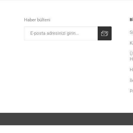
Haber bülteni
B
S
K
Ü
H
H
İ
P