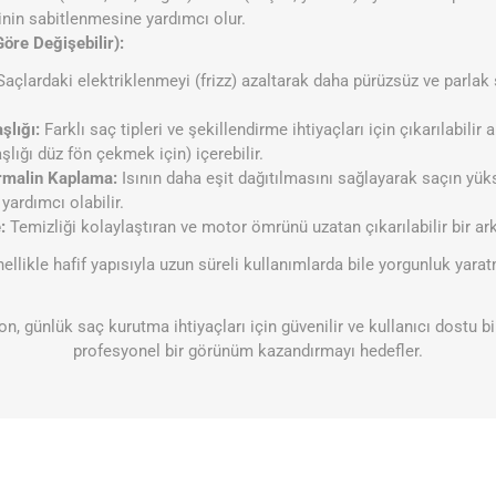
linin sabitlenmesine yardımcı olur.
Göre Değişebilir):
açlardaki elektriklenmeyi (frizz) azaltarak daha pürüzsüz ve parla
şlığı:
Farklı saç tipleri ve şekillendirme ihtiyaçları için çıkarılabilir 
aşlığı düz fön çekmek için) içerebilir.
rmalin Kaplama:
Isının daha eşit dağıtılmasını sağlayarak saçın yük
ardımcı olabilir.
:
Temizliği kolaylaştıran ve motor ömrünü uzatan çıkarılabilir bir arka
ellikle hafif yapısıyla uzun süreli kullanımlarda bile yorgunluk ya
 günlük saç kurutma ihtiyaçları için güvenilir ve kullanıcı dostu b
profesyonel bir görünüm kazandırmayı hedefler.