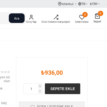
TR
₺
TRY
Istanbul
0
0
Ara
Sepet
Giriş Yap
Ürün listesini karşılaştır
İstek listesi
₺936,00
yan siz
olun
i
SEPETE EKLE
MA
h
 saç
İSTEK LISTESINE EKLE