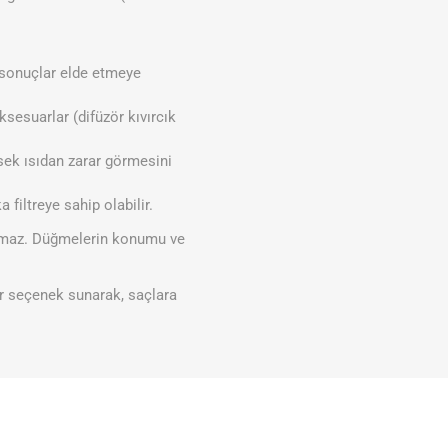
k sonuçlar elde etmeye
aksesuarlar (difüzör kıvırcık
sek ısıdan zarar görmesini
 filtreye sahip olabilir.
ratmaz. Düğmelerin konumu ve
ir seçenek sunarak, saçlara