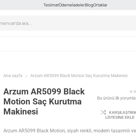
Teslimat
Ödeme
İadeler
Blog
Ortaklar
Ana sayfa
Arzum AR5099 Black Motion Saç Kurutma Makinesi
Arzum AR5099 Black
Bu ürünü ilk yorumla
Motion Saç Kurutma
Makinesi
KARŞILAŞTIR
LISTESINE EKLE
Arzum AR5099 Black Motion, siyah renkli, modern tasarımlı ve