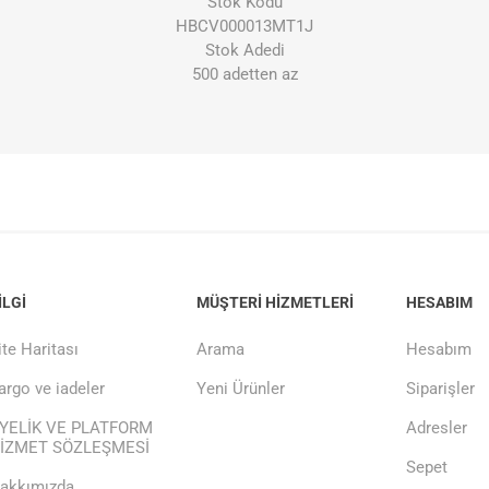
Stok Kodu
HBCV000013MT1J
Stok Adedi
500 adetten az
ILGI
MÜŞTERI HIZMETLERI
HESABIM
ite Haritası
Arama
Hesabım
argo ve iadeler
Yeni Ürünler
Siparişler
YELİK VE PLATFORM
Adresler
İZMET SÖZLEŞMESİ
Sepet
akkımızda