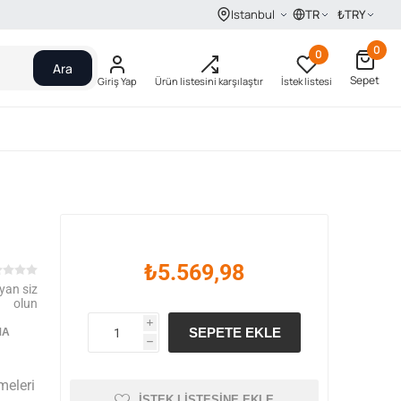
TR
₺
TRY
Istanbul
0
0
Ara
Sepet
Giriş Yap
Ürün listesini karşılaştır
İstek listesi
₺5.569,98
yan siz
olun
i
SEPETE EKLE
MA
h
meleri
İSTEK LISTESINE EKLE