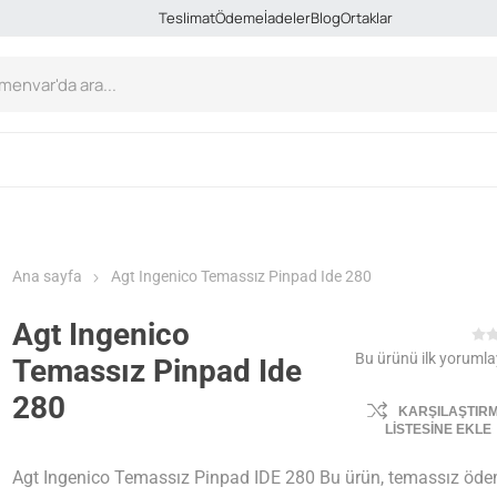
Teslimat
Ödeme
İadeler
Blog
Ortaklar
Ana sayfa
Agt Ingenico Temassız Pinpad Ide 280
Agt Ingenico
Bu ürünü ilk yorumla
Temassız Pinpad Ide
280
KARŞILAŞTIR
LISTESINE EKLE
Agt Ingenico Temassız Pinpad IDE 280 Bu ürün, temassız öde