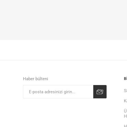
Haber bülteni
B
S
K
Ü
H
H