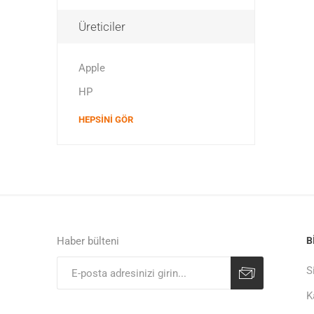
Üreticiler
Apple
HP
HEPSINI GÖR
Haber bülteni
B
S
K