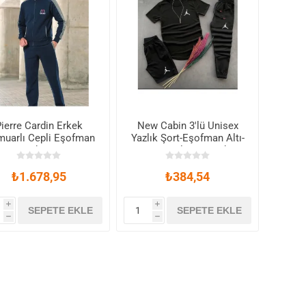
ierre Cardin Erkek
New Cabin 3'lü Unisex
muarlı Cepli Eşofman
Yazlık Şort-Eşofman Altı-
Takım
Tişört Slim Fit Jrdn
Baskılı Takım Kombin
Alt Üst
₺1.678,95
₺384,54
i
i
SEPETE EKLE
SEPETE EKLE
h
h