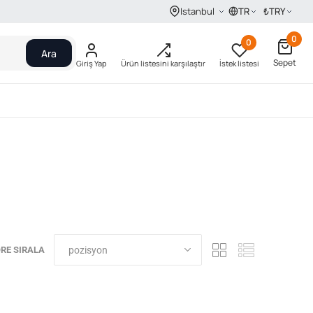
TR
₺
TRY
Istanbul
0
0
Ara
Sepet
Giriş Yap
Ürün listesini karşılaştır
İstek listesi
RE SIRALA