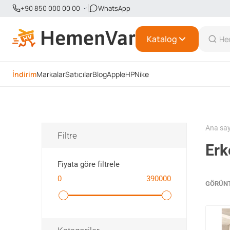
+90 850 000 00 00
WhatsApp
Katalog
İndirim
Markalar
Satıcılar
Blog
Apple
HP
Nike
Ana sa
Filtre
Erk
Fiyata göre filtrele
0
390000
GÖRÜN