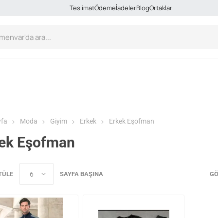
Teslimat
Ödeme
İadeler
Blog
Ortaklar
yfa
Moda
Giyim
Erkek
Erkek Eşofman
ek Eşofman
TÜLE
SAYFA BAŞINA
GÖ