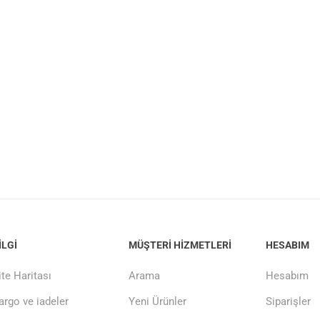
ILGI
MÜŞTERI HIZMETLERI
HESABIM
ite Haritası
Arama
Hesabım
argo ve iadeler
Yeni Ürünler
Siparişler