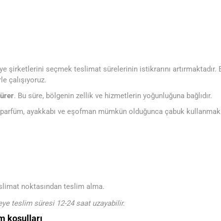
e şirketlerini seçmek teslimat sürelerinin istikrarını artırmaktadır.
le çalışıyoruz.
sürer
. Bu süre, bölgenin zellik ve hizmetlerin yoğunluğuna bağlıdır.
i parfüm, ayakkabı ve eşofman mümkün olduğunca çabuk kullanmak 
eslimat noktasından teslim alma.
eye teslim süresi 12-24 saat uzayabilir.
m koşulları