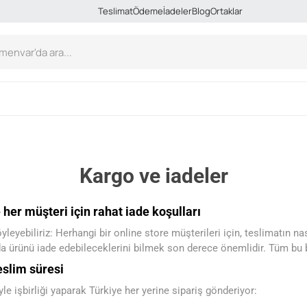
Teslimat
Ödeme
İadeler
Blog
Ortaklar
Kargo ve iadeler
 her müşteri için rahat iade koşulları
yebiliriz: Herhangi bir online store müşterileri için, teslimatın nası
a ürünü iade edebileceklerini bilmek son derece önemlidir. Tüm bu bil
eslim süresi
le işbirliği yaparak Türkiye her yerine sipariş gönderiyor: