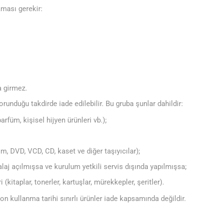
aması gerekir:
 girmez.
runduğu takdirde iade edilebilir. Bu gruba şunlar dahildir:
arfüm, kişisel hijyen ürünleri vb.);
ım, DVD, VCD, CD, kaset ve diğer taşıyıcılar);
aj açılmışsa ve kurulum yetkili servis dışında yapılmışsa;
 (kitaplar, tonerler, kartuşlar, mürekkepler, şeritler).
son kullanma tarihi sınırlı ürünler iade kapsamında değildir.