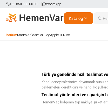
+90 850 000 00 00
WhatsApp
Katalog
İndirim
Markalar
Satıcılar
Blog
Apple
HP
Nike
Türkiye genelinde hızlı teslimat ve
Kendi deneyimlerimize dayanarak şunu söyle
beklemeleri gerektiğini ve hangi koşullard
Teslimat yöntemleri ve siparişin t
HemenVar, bölgenin top nakliye şirketleriy