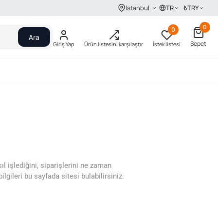
TR
₺
TRY
Istanbul
0
0
Ara
Sepet
Giriş Yap
Ürün listesini karşılaştır
İstek listesi
l işlediğini, siparişlerini ne zaman
gileri bu sayfada sitesi bulabilirsiniz.