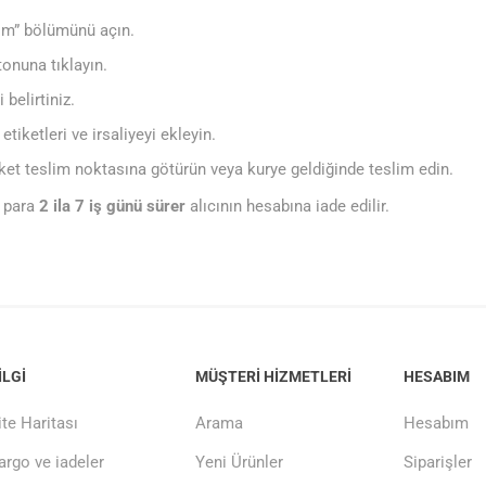
rim” bölümünü açın.
tonuna tıklayın.
belirtiniz.
etiketleri ve irsaliyeyi ekleyin.
ket teslim noktasına götürün veya kurye geldiğinde teslim edin.
, para
2 ila 7 iş günü sürer
alıcının hesabına iade edilir.
ILGI
MÜŞTERI HIZMETLERI
HESABIM
ite Haritası
Arama
Hesabım
argo ve iadeler
Yeni Ürünler
Siparişler