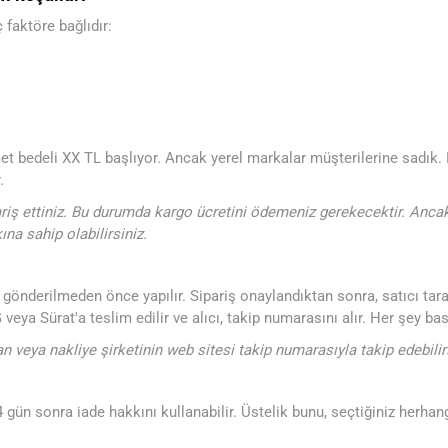
 faktöre bağlıdır:
t bedeli XX TL başlıyor. Ancak yerel markalar müşterilerine sadık. Baz
.
pariş ettiniz. Bu durumda kargo ücretini ödemeniz gerekecektir. Anc
na sahip olabilirsiniz.
 gönderilmeden önce yapılır. Sipariş onaylandıktan sonra, satıcı tara
eya Sürat'a teslim edilir ve alıcı, takip numarasını alır. Her şey basi
 veya nakliye şirketinin web sitesi takip numarasıyla takip edebilir
n 14 gün sonra iade hakkını kullanabilir. Üstelik bunu, seçtiğiniz her