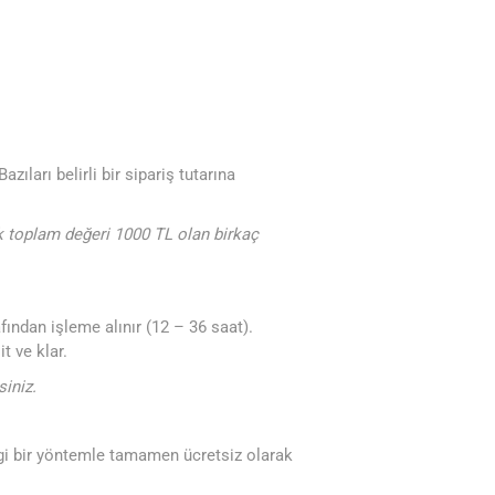
ıları belirli bir sipariş tutarına
ak toplam değeri 1000 TL olan birkaç
fından işleme alınır (12 – 36 saat).
t ve klar.
siniz.
hangi bir yöntemle tamamen ücretsiz olarak