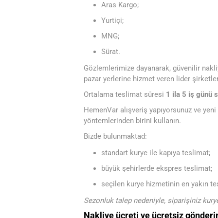
Aras Kargo;
Yurtiçi;
MNG;
Sürat.
Gözlemlerimize dayanarak, güvenilir nakliy
pazar yerlerine hizmet veren lider şirketler
Ortalama teslimat süresi
1 ila 5 iş günü 
HemenVar alışveriş yapıyorsunuz ve yen
yöntemlerinden birini kullanın.
Bizde bulunmaktad:
standart kurye ile kapıya teslimat;
büyük şehirlerde ekspres teslimat;
seçilen kurye hizmetinin en yakın t
Sezonluk talep nedeniyle, siparişiniz kury
Nakliye ücreti ve ücretsiz gönderi