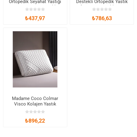
Ortopedik Seyahat Yastığı
Destekli Ortopedik Yastık
Visco Boyun Destekli
Çift Boyun Destekli Visco
Seyahat Yastığı - Gri
Yastık
₺437,97
₺786,63
Madame Coco Colmar
Visco Kolajen Yastık
₺896,22