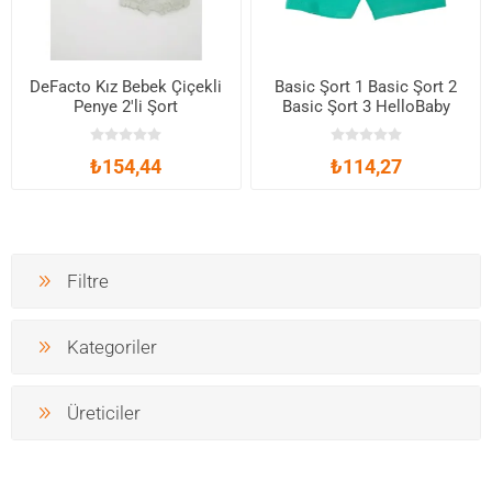
DeFacto Kız Bebek Çiçekli
Basic Şort 1 Basic Şort 2
Penye 2'li Şort
Basic Şort 3 HelloBaby
C4396A524SM
Basic Şort
₺154,44
₺114,27
Filtre
Kategoriler
Üreticiler